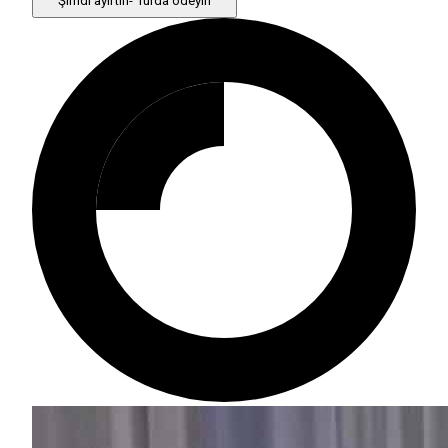
Şimdi ayırtın- Turda ödeyin