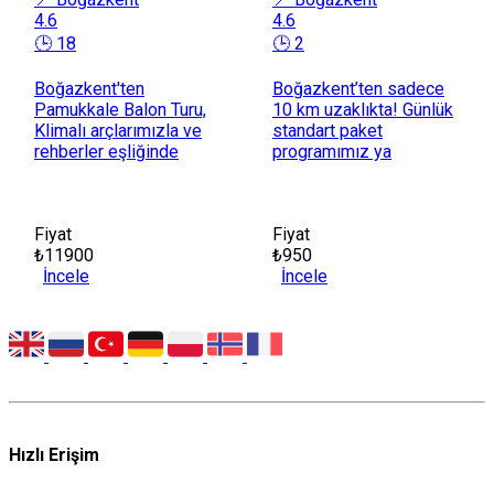
4.6
4.6
🕒 18
🕒 2
Boğazkent'ten
Boğazkent’ten sadece
Pamukkale Balon Turu,
10 km uzaklıkta! Günlük
Klimalı arçlarımızla ve
standart paket
rehberler eşliğinde
programımız ya
Fiyat
Fiyat
₺11900
₺950
İncele
İncele
Hızlı Erişim