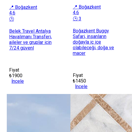
📍 Boğazkent
📍 Boğazkent
4.6
4.6
🕒 3
🕒
Boğazkent Buggy
Belek Travel Antalya
Safari, insanların
Havalimanı Transferi,
doğayla iç içe
aileler ve gruplar için
olabileceği, doğa ve
7/24 güvenl
macer
Fiyat
Fiyat
₺1900
₺1450
İncele
İncele