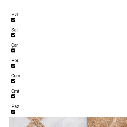
Pzt
Sal
Çar
Per
Cum
Cmt
Paz