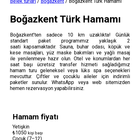
Belek turları
/
Boğazkent
/
Boğazkent Türk Hamamı
Boğazkent Türk Hamamı
Boğazkent’ten sadece 10 km uzaklıkta! Günlük
standart paket programımız yaklaşık 2
saati kapsamaktadır. Sauna, buhar odası, köpük ve
kese masajları, yüz maske bakımları ve yağlı masaj
ile yenilenmeye hazır olun. Otel ve konumlardan her
saat başı ücretsiz transfer hizmeti sağladığımız
hamam turu geleneksel veya lüks spa seçenekleri
mevcuttur. Çiftler ve çocuklu aileler için indirimli
paketler sunulur. WhatsApp veya web sitemizden
hemen rezervasyon yapabilirsiniz.
Hamam fiyatı
Yetişkin
₺1050
kişi başı
Çocuk (7–12)