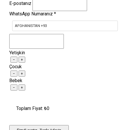
E-postanız
WhatsApp Numaranız
*
AFGHANISTAN +93
Yetişkin
−
+
Çocuk
−
+
Bebek
−
+
Toplam Fiyat: ₺
0