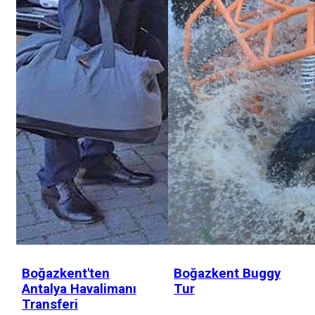
Boğazkent'ten
Boğazkent Buggy
Antalya Havalimanı
Tur
Transferi