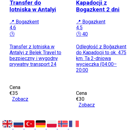
Transfer do
Kapadocji z
lotniska w Antalyi
Bogazkent 2 dni
📍 Bogazkent
📍 Bogazkent
4.6
4.5
🕒
🕒 40
Transfer z lotniska w
Odległość z Boğazkent
Antalyi z Belek Travel to
do Kapadocji to ok. 475
bezpieczny i wygodny
km. Ta 2-dniowa
prywatny transport 24
wycieczka (04:00–
20:00
Cena
€35
Cena
Zobacz
€30
Zobacz