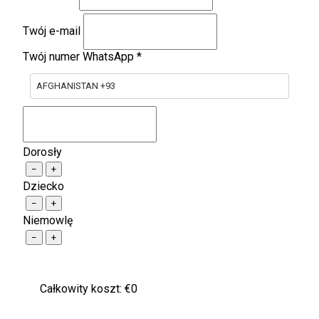
Twój e-mail
Twój numer WhatsApp
*
AFGHANISTAN +93
Dorosły
−
+
Dziecko
−
+
Niemowlę
−
+
Całkowity koszt: €
0