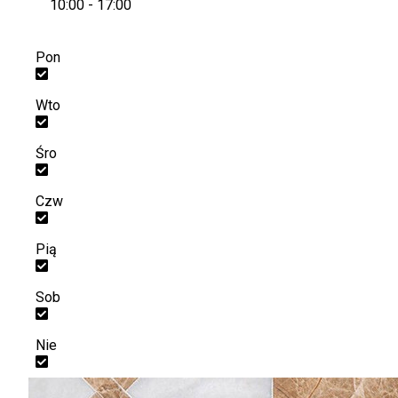
10:00 - 17:00
Pon
Wto
Śro
Czw
Pią
Sob
Nie