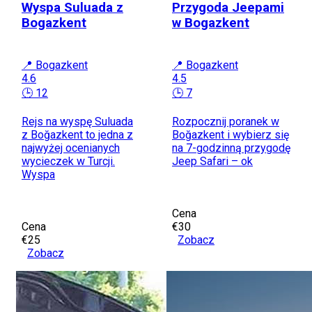
Wyspa Suluada z
Przygoda Jeepami
Bogazkent
w Bogazkent
📍 Bogazkent
📍 Bogazkent
4.6
4.5
🕒 12
🕒 7
Rejs na wyspę Suluada
Rozpocznij poranek w
z Boğazkent to jedna z
Boğazkent i wybierz się
najwyżej ocenianych
na 7-godzinną przygodę
wycieczek w Turcji.
Jeep Safari – ok
Wyspa
Cena
Cena
€30
€25
Zobacz
Zobacz