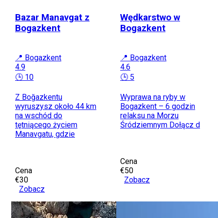
Bazar Manavgat z
Wędkarstwo w
Bogazkent
Bogazkent
📍 Bogazkent
📍 Bogazkent
4.9
4.6
🕒 10
🕒 5
Z Boğazkentu
Wyprawa na ryby w
wyruszysz około 44 km
Bogazkent – 6 godzin
na wschód do
relaksu na Morzu
tętniącego życiem
Śródziemnym Dołącz d
Manavgatu, gdzie
Cena
Cena
€50
€30
Zobacz
Zobacz