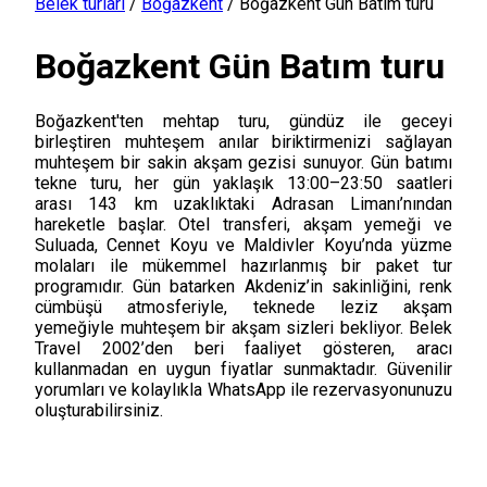
Belek turları
/
Boğazkent
/
Boğazkent Gün Batım turu
Boğazkent Gün Batım turu
Boğazkent'ten mehtap turu, gündüz ile geceyi
birleştiren muhteşem anılar biriktirmenizi sağlayan
muhteşem bir sakin akşam gezisi sunuyor. Gün batımı
tekne turu, her gün yaklaşık 13:00–23:50 saatleri
arası 143 km uzaklıktaki Adrasan Limanı’nından
hareketle başlar. Otel transferi, akşam yemeği ve
Suluada, Cennet Koyu ve Maldivler Koyu’nda yüzme
molaları ile mükemmel hazırlanmış bir paket tur
programıdır. Gün batarken Akdeniz’in sakinliğini, renk
cümbüşü atmosferiyle, teknede leziz akşam
yemeğiyle muhteşem bir akşam sizleri bekliyor. Belek
Travel 2002’den beri faaliyet gösteren, aracı
kullanmadan en uygun fiyatlar sunmaktadır. Güvenilir
yorumları ve kolaylıkla WhatsApp ile rezervasyonunuzu
oluşturabilirsiniz.