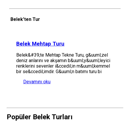
Belek'ten Tur
Belek Mehtap Turu
Belek&#39;te Mehtap Tekne Turu, g&uuml;zel
deniz anlarını ve akşamın b&uuml;y&uuml;leyici
renklerini sevenler i&ccedil;in m&uuml;kemmel
bir se&ccedil;imdir. G&uuml;n batımı turu bi
Devamını oku
Popüler Belek Turları