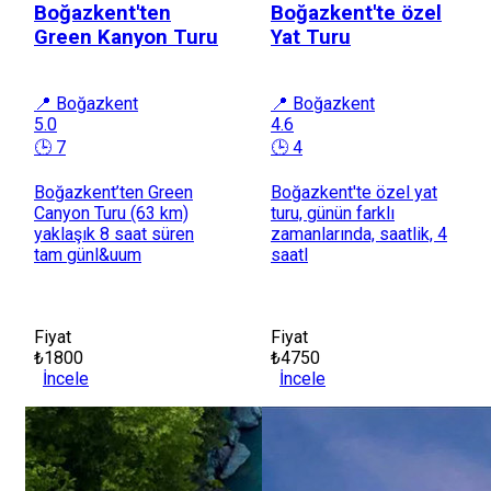
Boğazkent'ten
Boğazkent'te özel
Green Kanyon Turu
Yat Turu
📍 Boğazkent
📍 Boğazkent
5.0
4.6
🕒 7
🕒 4
Boğazkent’ten Green
Boğazkent'te özel yat
Canyon Turu (63 km)
turu, günün farklı
yaklaşık 8 saat süren
zamanlarında, saatlik, 4
tam günl&uum
saatl
Fiyat
Fiyat
₺1800
₺4750
İncele
İncele