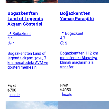
Bogazkent'ten
Boğazkent'ten
Land of Legends
Yamaç Paraşütü
Akşam Gösterisi
📍 Boğazkent
📍 Boğazkent
4.7
4.4
🕒 5
🕒 4
Boğazkent'ten 112 km
Boğazkent'ten Land of
mesafedeki Alanya'ya,
legends akşam şovu, 7
klimalı araçlarımızla
km mesafedeki AVM ve
transfer
gösteri merkezin
Fiyat
Fiyat
₺4050
₺700
İncele
İncele