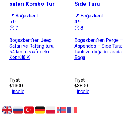
safari Kombo Tur
Side Turu
📍 Boğazkent
📍 Boğazkent
5.0
4.9
🕒 7
🕒 8
Bogazkent’ten Jeep
Boğazkent'ten Perge –
Safari ve Rafting turu,
Aspendos – Side Turu:
54 km mesafedeki
Tarih ve doğa bir arada.
Köprülü K
Boğa
Fiyat
Fiyat
₺1300
₺3800
İncele
İncele