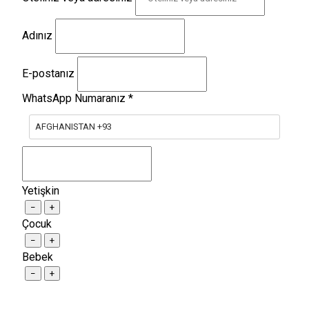
Adınız
E-postanız
WhatsApp Numaranız
*
AFGHANISTAN +93
Yetişkin
−
+
Çocuk
−
+
Bebek
−
+