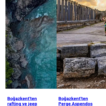
Boğazkent'ten
Boğazkent'ten
rafting ve jeep
Perge Aspendos