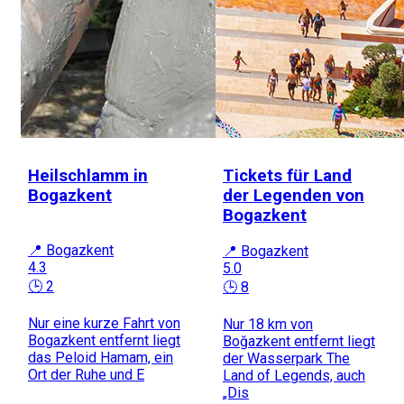
Heilschlamm in
Tickets für Land
Bogazkent
der Legenden von
Bogazkent
📍 Bogazkent
📍 Bogazkent
4.3
5.0
🕒 2
🕒 8
Nur eine kurze Fahrt von
Nur 18 km von
Bogazkent entfernt liegt
Boğazkent entfernt liegt
das Peloid Hamam, ein
der Wasserpark The
Ort der Ruhe und E
Land of Legends, auch
„Dis