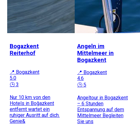
Bogazkent
Angeln im
Reiterhof
Mittelmeer in
Bogazkent
📍 Bogazkent
📍 Bogazkent
5.0
4.6
🕒 3
🕒 5
Nur 10 km von den
Angeltour in Bogazkent
Hotels in Boğazkent
– 6 Stunden
entfernt wartet ein
Entspannung auf dem
ruhiger Ausritt auf dich.
Mittelmeer Begleiten
Genie&
Sie uns