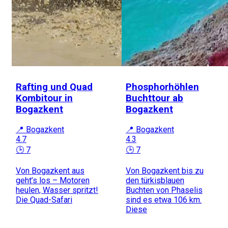
Rafting und Quad
Phosphorhöhlen
Kombitour in
Buchttour ab
Bogazkent
Bogazkent
📍 Bogazkent
📍 Bogazkent
4.7
4.3
🕒 7
🕒 7
Von Bogazkent aus
Von Bogazkent bis zu
geht’s los – Motoren
den türkisblauen
heulen, Wasser spritzt!
Buchten von Phaselis
Die Quad-Safari
sind es etwa 106 km.
Diese