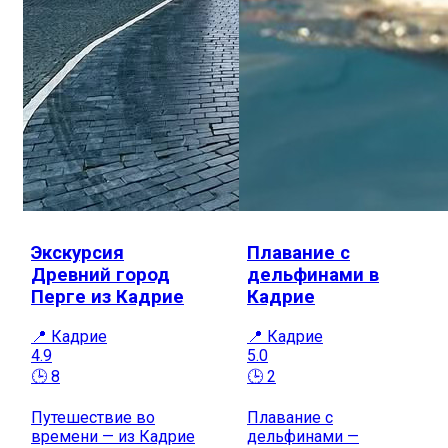
Экскурсия
Плавание с
Древний город
дельфинами в
Перге из Кадрие
Кадрие
📍 Кадрие
📍 Кадрие
4.9
5.0
🕒 8
🕒 2
Путешествие во
Плавание с
времени — из Кадрие
дельфинами —