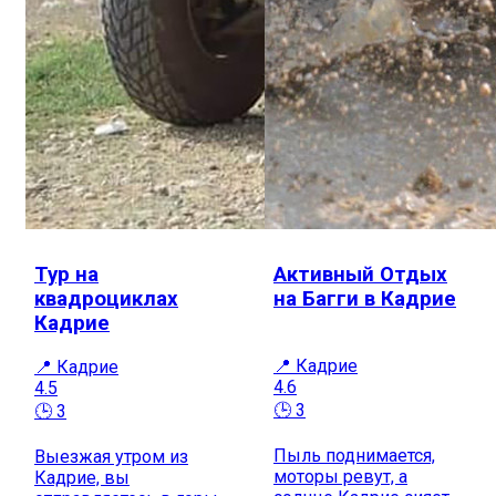
Тур на
Активный Отдых
квадроциклах
на Багги в Кадрие
Кадрие
📍 Кадрие
📍 Кадрие
4.6
4.5
🕒 3
🕒 3
Пыль поднимается,
Выезжая утром из
моторы ревут, а
Кадрие, вы