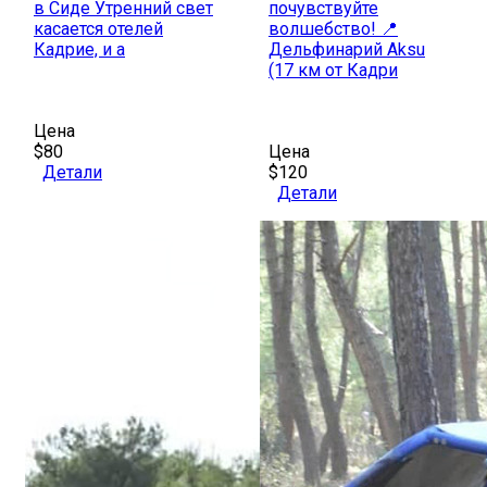
в Сиде Утренний свет
почувствуйте
касается отелей
волшебство! 📍
Кадрие, и а
Дельфинарий Aksu
(17 км от Кадри
Цена
$80
Цена
Детали
$120
Детали