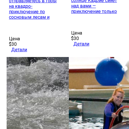
солнце Кадрие сияет
отправляетесь в горы
над вами —
на квадро-
приключение только
приключение по
сосновым лесам и
Цена
$30
Цена
Детали
$30
Детали