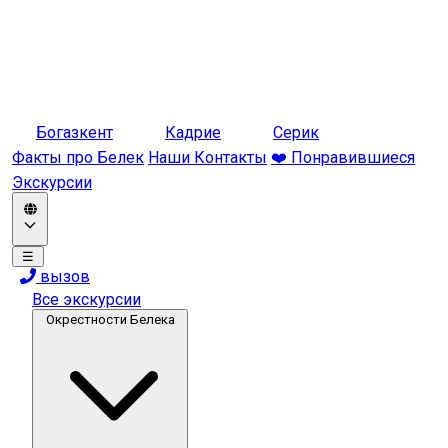
Богазкент
Кадрие
Серик
Факты про Белек
Наши Контакты
❤️ Понравившиеся
Экскурсии
☰
вызов
Все экскурсии
Окрестности Белека