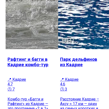
Рафтинг и багги в
Парк дельфинов
Кадрие комбо-тур
из Кадрие
📍 Кадрие
📍 Кадрие
4.7
4.6
🕒 7
🕒 3
Комбо-тур «Багги и
Расстояние Кадрие –
Рафтинг» из Кадрие —
Аксу ≈ 17 км — один
это программа «2 в 1»
из самых коротких и