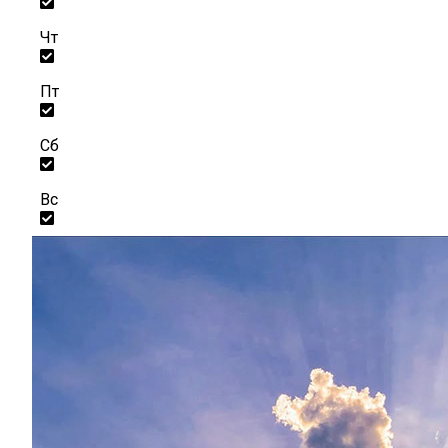
Чт
Пт
Сб
Вс