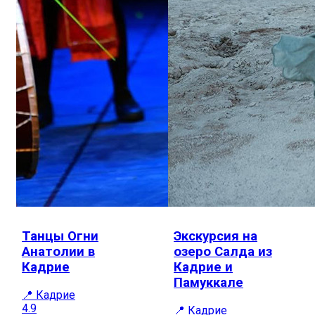
Танцы Огни
Экскурсия на
Анатолии в
озеро Салда из
Кадрие
Кадрие и
Памуккале
📍 Кадрие
4.9
📍 Кадрие