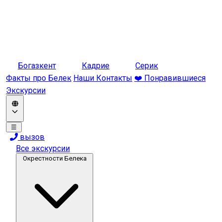
Богазкент
Кадрие
Серик
Факты про Белек
Наши Контакты
❤️ Понравившиеся
Экскурсии
☰
вызов
Все экскурсии
Окрестности Белека