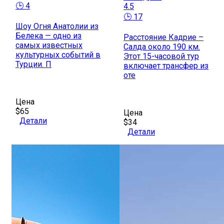
🕒 4
4.5
🕒 17
Шоу Огня Анатолии из
Белека — одно из
Расстояние Кадрие –
самых известных
Салда около 190 км.
культурных событий в
Этот 15-часовой тур
Турции. П
включает трансфер из
оте
Цена
$65
Цена
Детали
$34
Детали