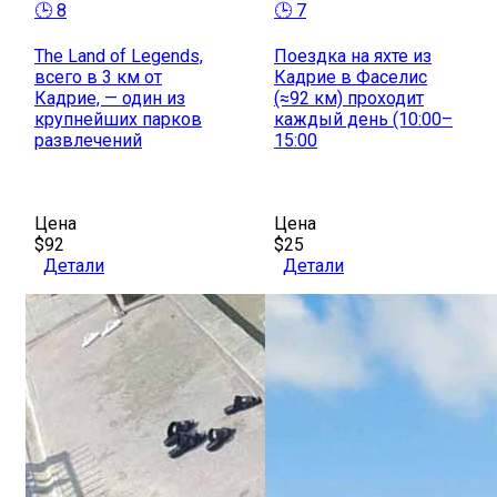
🕒 8
🕒 7
The Land of Legends,
Поездка на яхте из
всего в 3 км от
Кадрие в Фаселис
Кадрие, — один из
(≈92 км) проходит
крупнейших парков
каждый день (10:00–
развлечений
15:00
Цена
Цена
$92
$25
Детали
Детали