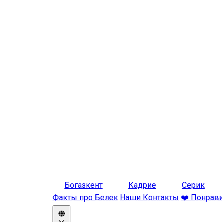
Богазкент
Кадрие
Серик
Факты про Белек
Наши Контакты
❤️ Понрав