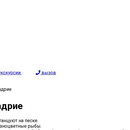
Экскурсии
вызов
адрие
адрие
танцуют на песке.
азноцветные рыбы.