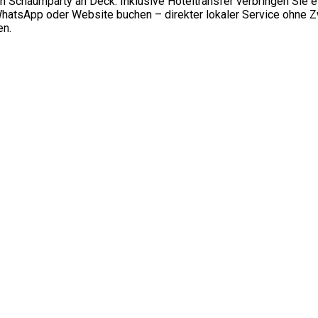
 Schaumparty an Deck. Inklusive Hoteltransfer verbringen Sie e
WhatsApp oder Website buchen – direkter lokaler Service ohne Zw
en.