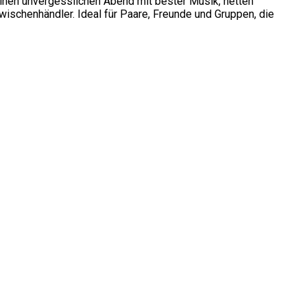
inen unvergesslichen Abend mit bester Musik, netten
ischenhändler. Ideal für Paare, Freunde und Gruppen, die