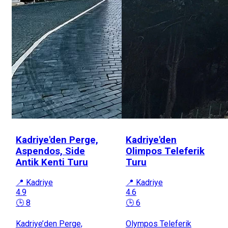
Kadriye'den Perge,
Kadriye'den
Aspendos, Side
Olimpos Teleferik
Antik Kenti Turu
Turu
📍 Kadriye
📍 Kadriye
4.9
4.6
🕒 8
🕒 6
Kadriye’den Perge,
Olympos Teleferik