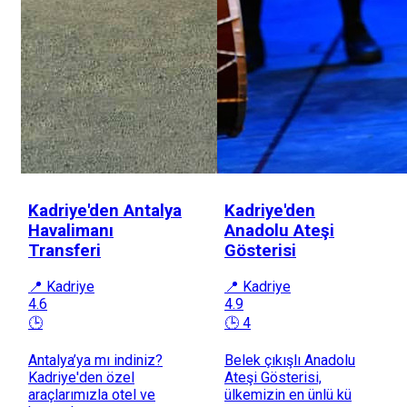
Kadriye'den Antalya
Kadriye'den
Havalimanı
Anadolu Ateşi
Transferi
Gösterisi
📍 Kadriye
📍 Kadriye
4.6
4.9
🕒
🕒 4
Antalya’ya mı indiniz?
Belek çıkışlı Anadolu
Kadriye'den özel
Ateşi Gösterisi,
araçlarımızla otel ve
ülkemizin en ünlü kü