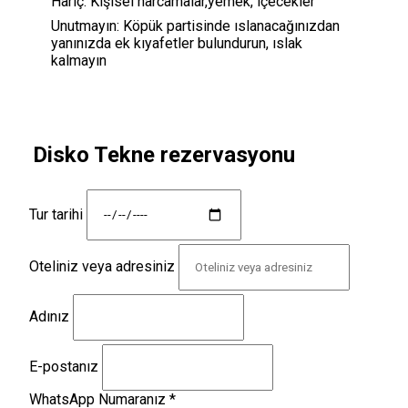
Hariç:
Kişisel harcamalar,yemek, içecekler
Unutmayın:
Köpük partisinde ıslanacağınızdan
yanınızda ek kıyafetler bulundurun, ıslak
kalmayın
Disko Tekne rezervasyonu
Tur tarihi
Oteliniz veya adresiniz
Adınız
E-postanız
WhatsApp Numaranız
*