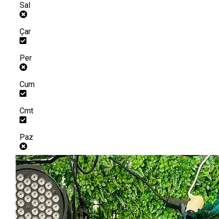
Sal
Çar
Per
Cum
Cmt
Paz