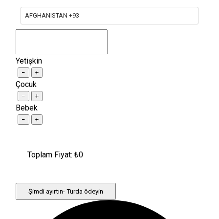
AFGHANISTAN +93
Yetişkin
−
+
Çocuk
−
+
Bebek
−
+
Toplam Fiyat: ₺
0
Şimdi ayırtın- Turda ödeyin