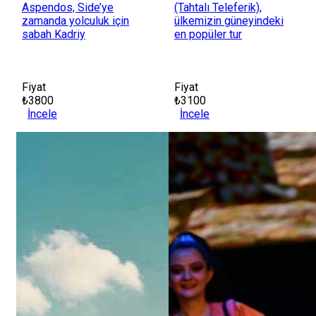
Aspendos, Side’ye
(Tahtalı Teleferik),
zamanda yolculuk için
ülkemizin güneyindeki
sabah Kadriy
en popüler tur
Fiyat
Fiyat
₺3800
₺3100
İncele
İncele