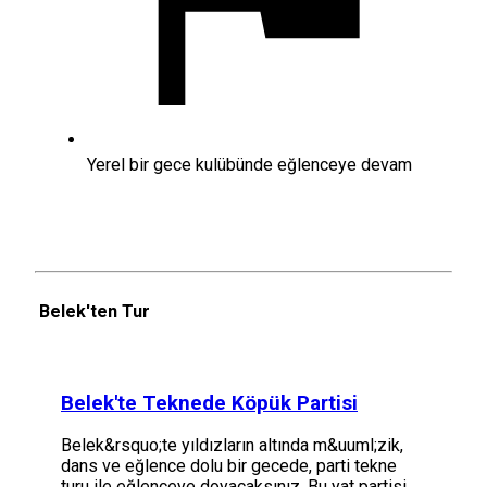
Yerel bir gece kulübünde eğlenceye devam
Belek'ten Tur
Belek'te Teknede Köpük Partisi
Belek&rsquo;te yıldızların altında m&uuml;zik,
dans ve eğlence dolu bir gecede, parti tekne
turu ile eğlenceye doyacaksınız. Bu yat partisi,