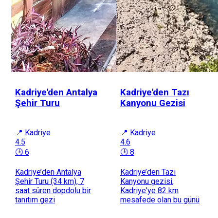
Kadriye'den Antalya
Kadriye'den Tazı
Şehir Turu
Kanyonu Gezisi
📍 Kadriye
📍 Kadriye
4.5
4.6
🕒 6
🕒 8
Kadriye’den Antalya
Kadriye’den Tazı
Şehir Turu (34 km), 7
Kanyonu gezisi,
saat süren dopdolu bir
Kadriye'ye 82 km
tanıtım gezi
mesafede olan bu günü