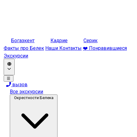
Богазкент
Кадрие
Серик
Факты про Белек
Наши Контакты
❤️ Понравившиеся
Экскурсии
☰
вызов
Все экскурсии
Окрестности Белека