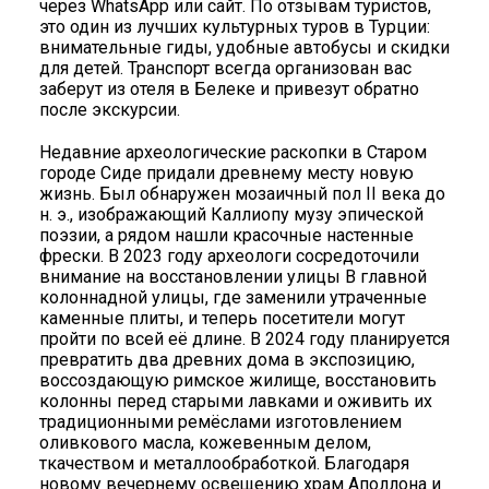
через WhatsApp или сайт. По отзывам туристов,
это один из лучших культурных туров в Турции:
внимательные гиды, удобные автобусы и скидки
для детей. Транспорт всегда организован вас
заберут из отеля в Белеке и привезут обратно
после экскурсии.
Недавние археологические раскопки в Старом
городе Сиде придали древнему месту новую
жизнь. Был обнаружен мозаичный пол II века до
н. э., изображающий Каллиопу музу эпической
поэзии, а рядом нашли красочные настенные
фрески. В 2023 году археологи сосредоточили
внимание на восстановлении улицы B главной
колоннадной улицы, где заменили утраченные
каменные плиты, и теперь посетители могут
пройти по всей её длине. В 2024 году планируется
превратить два древних дома в экспозицию,
воссоздающую римское жилище, восстановить
колонны перед старыми лавками и оживить их
традиционными ремёслами изготовлением
оливкового масла, кожевенным делом,
ткачеством и металлообработкой. Благодаря
новому вечернему освещению храм Аполлона и