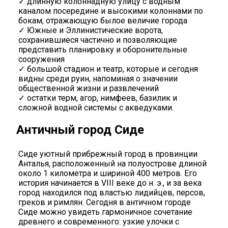
✓ длинную колоннадную улицу с водным
каналом посередине и высокими колоннами по
бокам, отражающую былое величие города
✓ Южные и Эллинистические ворота,
сохранившиеся частично и позволяющие
представить планировку и оборонительные
сооружения
✓ большой стадион и театр, которые и сегодня
видны среди руин, напоминая о значении
общественной жизни и развлечений
✓ остатки терм, агор, нимфеев, базилик и
сложной водной системы с акведуками.
Античный город Сиде
Сиде уютный прибрежный город в провинции
Анталья, расположенный на полуострове длиной
около 1 километра и шириной 400 метров. Его
история начинается в VIII веке до н. э., и за века
город находился под властью лидийцев, персов,
греков и римлян. Сегодня в античном городе
Сиде можно увидеть гармоничное сочетание
древнего и современного: узкие улочки с