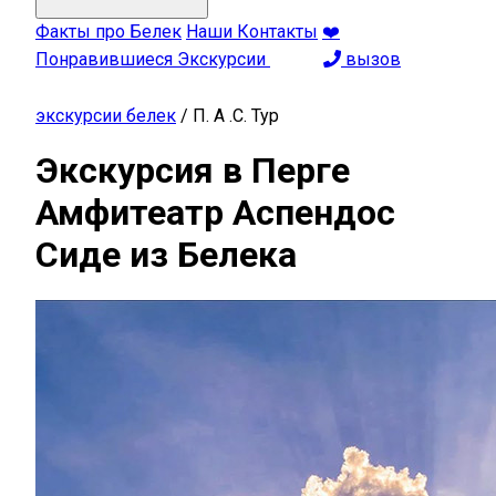
Факты про Белек
Наши Контакты
❤️
Понравившиеся Экскурсии
вызов
экскурсии белек
/
П. А .С. Тур
Экскурсия в Перге
Амфитеатр Аспендос
Сиде из Белека