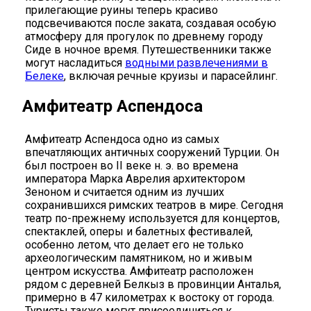
прилегающие руины теперь красиво
подсвечиваются после заката, создавая особую
атмосферу для прогулок по древнему городу
Сиде в ночное время. Путешественники также
могут насладиться
водными развлечениями в
Белеке
, включая речные круизы и парасейлинг.
Амфитеатр Аспендоса
Амфитеатр Аспендоса одно из самых
впечатляющих античных сооружений Турции. Он
был построен во II веке н. э. во времена
императора Марка Аврелия архитектором
Зеноном и считается одним из лучших
сохранившихся римских театров в мире. Сегодня
театр по-прежнему используется для концертов,
спектаклей, оперы и балетных фестивалей,
особенно летом, что делает его не только
археологическим памятником, но и живым
центром искусства. Амфитеатр расположен
рядом с деревней Белкыз в провинции Анталья,
примерно в 47 километрах к востоку от города.
Туристы также могут присоединиться к