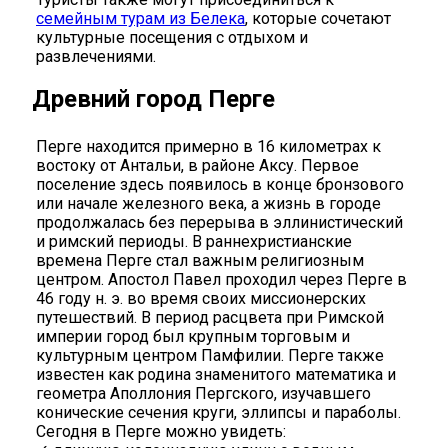
семейным турам из Белека
, которые сочетают
культурные посещения с отдыхом и
развлечениями.
Древний город Перге
Перге находится примерно в 16 километрах к
востоку от Антальи, в районе Аксу. Первое
поселение здесь появилось в конце бронзового
или начале железного века, а жизнь в городе
продолжалась без перерыва в эллинистический
и римский периоды. В раннехристианские
времена Перге стал важным религиозным
центром. Апостол Павел проходил через Перге в
46 году н. э. во время своих миссионерских
путешествий. В период расцвета при Римской
империи город был крупным торговым и
культурным центром Памфилии. Перге также
известен как родина знаменитого математика и
геометра Аполлония Пергского, изучавшего
конические сечения круги, эллипсы и параболы.
Сегодня в Перге можно увидеть: