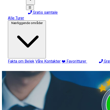
☰
Gratis samtale
Alle Turer
Nærliggende områder
Fakta om Belek
Våre Kontakter
❤️ Favoritturer
Gra