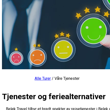
Alle Turer
/
Våre Tjenester
Tjenester og feriealternativer
Belek Travel tilbyr et bredt spekter av reisetjenester i Belek o