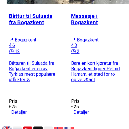
Båttur til Suluada
Massasje i
fra Bogazkent
Bogazkent
📍 Bogazkent
📍 Bogazkent
4.6
4.3
🕒 12
🕒 2
Båtturen til Suluada fra
Bare en kort kjøretur fra
Boğazkent er en av
Bogazkent ligger Peloid
Tyrkias mest populære
Hamam, et sted for ro
utflukter. &
og velv&ael
Pris
Pris
€25
€25
Detaljer
Detaljer