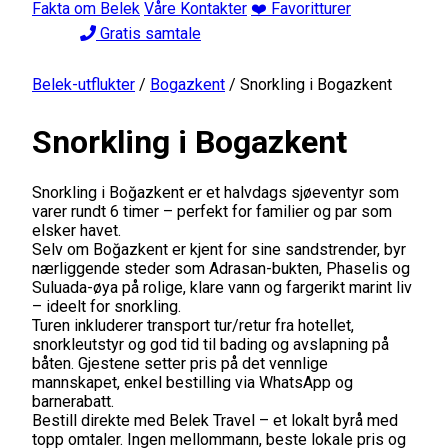
Fakta om Belek
Våre Kontakter
❤️ Favoritturer
Gratis samtale
Belek-utflukter
/
Bogazkent
/
Snorkling i Bogazkent
Snorkling i Bogazkent
Snorkling i Boğazkent er et halvdags sjøeventyr som
varer rundt 6 timer – perfekt for familier og par som
elsker havet.
Selv om Boğazkent er kjent for sine sandstrender, byr
nærliggende steder som Adrasan-bukten, Phaselis og
Suluada-øya på rolige, klare vann og fargerikt marint liv
– ideelt for snorkling.
Turen inkluderer transport tur/retur fra hotellet,
snorkleutstyr og god tid til bading og avslapning på
båten. Gjestene setter pris på det vennlige
mannskapet, enkel bestilling via WhatsApp og
barnerabatt.
Bestill direkte med Belek Travel – et lokalt byrå med
topp omtaler. Ingen mellommann, beste lokale pris og