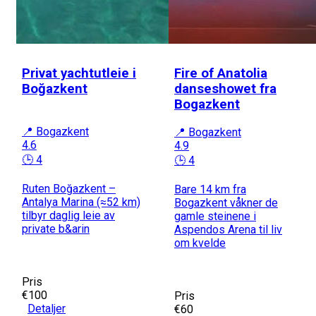
Privat yachtutleie i
Fire of Anatolia
Boğazkent
danseshowet fra
Bogazkent
📍 Bogazkent
📍 Bogazkent
4.6
4.9
🕒 4
🕒 4
Ruten Boğazkent –
Bare 14 km fra
Antalya Marina (≈52 km)
Bogazkent våkner de
tilbyr daglig leie av
gamle steinene i
private b&arin
Aspendos Arena til liv
om kvelde
Pris
€100
Pris
Detaljer
€60