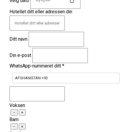
Velg dato
Hotellet ditt eller adressen din
Ditt navn
Din e-post
WhatsApp-nummeret ditt
*
AFGHANISTAN +93
Voksen
−
+
Barn
−
+