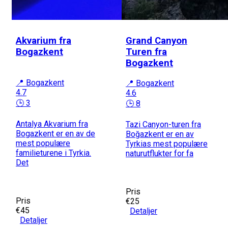
Akvarium fra
Grand Canyon
Bogazkent
Turen fra
Bogazkent
📍 Bogazkent
📍 Bogazkent
4.7
4.6
🕒 3
🕒 8
Antalya Akvarium fra
Tazi Canyon-turen fra
Bogazkent er en av de
Boğazkent er en av
mest populære
Tyrkias mest populære
familieturene i Tyrkia.
naturutflukter for fa
Det
Pris
Pris
€25
€45
Detaljer
Detaljer