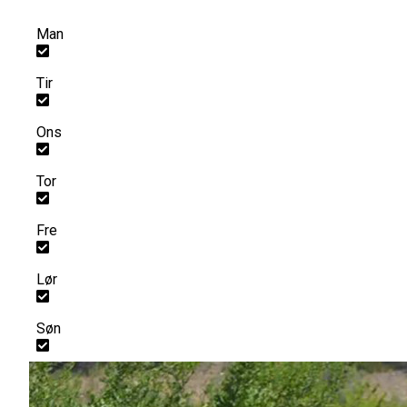
Man
Tir
Ons
Tor
Fre
Lør
Søn