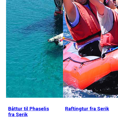
Båttur til Phaselis
Raftingtur fra Serik
fra Serik