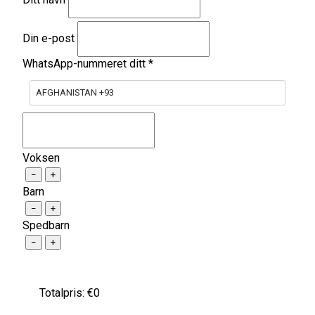
Din e-post
WhatsApp-nummeret ditt
*
AFGHANISTAN +93
Voksen
−
+
Barn
−
+
Spedbarn
−
+
Totalpris: €
0