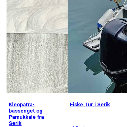
Kleopatra-
Fiske Tur i Serik
bassenget og
Pamukkale fra
Serik