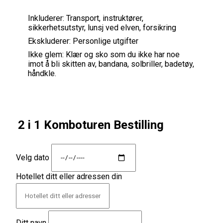
Inkluderer:
Transport, instruktører,
sikkerhetsutstyr, lunsj ved elven, forsikring
Ekskluderer:
Personlige utgifter
Ikke glem:
Klær og sko som du ikke har noe
imot å bli skitten av, bandana, solbriller, badetøy,
håndkle.
2 i 1 Komboturen Bestilling
Velg dato
Hotellet ditt eller adressen din
Ditt navn