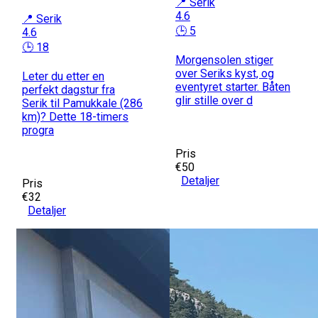
📍 Serik
4.6
📍 Serik
🕒 5
4.6
🕒 18
Morgensolen stiger
over Seriks kyst, og
Leter du etter en
eventyret starter. Båten
perfekt dagstur fra
glir stille over d
Serik til Pamukkale (286
km)? Dette 18-timers
progra
Pris
€50
Detaljer
Pris
€32
Detaljer