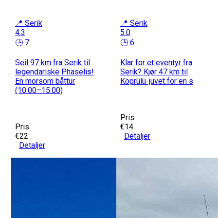
📍 Serik
📍 Serik
4.3
5.0
🕒 7
🕒 6
Seil 97 km fra Serik til
Klar for et eventyr fra
legendariske Phaselis!
Serik? Kjør 47 km til
En morsom båttur
Köprülü-juvet for en s
(10:00–15:00)
Pris
Pris
€14
€22
Detaljer
Detaljer