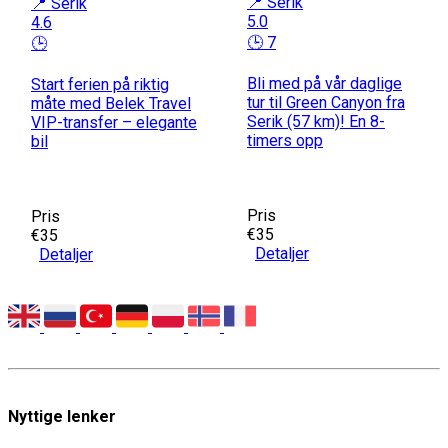
📍 Serik
📍 Serik
5.0
4.6
🕒 7
🕒
Bli med på vår daglige
Start ferien på riktig
tur til Green Canyon fra
måte med Belek Travel
Serik (57 km)! En 8-
VIP-transfer – elegante
timers opp
bil
Pris
Pris
€35
€35
Detaljer
Detaljer
Nyttige lenker