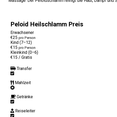
Massage. Der Peloidschlamm reinigt die Haut, Dampf und Sau
Peloid Heilschlamm Preis
Erwachsener
€25
pro Person
Kind (7–12)
€15
pro Person
Kleinkind (0–6)
€15
/
Gratis
Transfer
Mahlzeit
Getränke
Reiseleiter