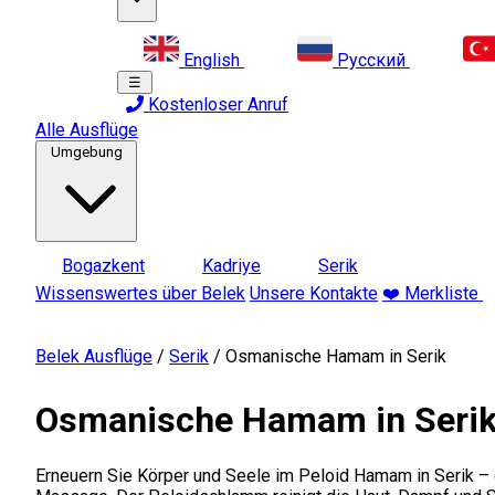
English
Русский
☰
Kostenloser Anruf
Alle Ausflüge
Umgebung
Bogazkent
Kadriye
Serik
Wissenswertes über Belek
Unsere Kontakte
❤️ Merkliste
Belek Ausflüge
/
Serik
/
Osmanische Hamam in Serik
Osmanische Hamam in Seri
Erneuern Sie Körper und Seele im Peloid Hamam in Serik – 