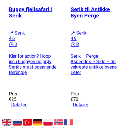
Buggy fjellsafari i
Serik til Antikke
Serik
Byen Perge
📍 Serik
📍 Serik
4.6
4.9
🕒 3
🕒 8
Klar for action? Hopp
Serik – Perge –
inn i buggyen og prøv
Aspendos – Side – de
Seriks mest spennende
vakreste antikke byene
terrenglø
Leter
Pris
Pris
€25
€70
Detaljer
Detaljer