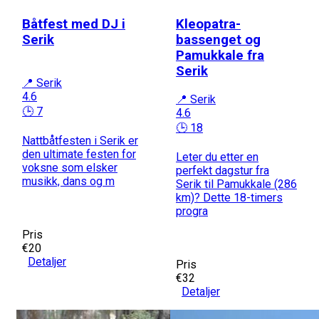
Båtfest med DJ i
Kleopatra-
Serik
bassenget og
Pamukkale fra
Serik
📍 Serik
4.6
📍 Serik
🕒 7
4.6
🕒 18
Nattbåtfesten i Serik er
den ultimate festen for
Leter du etter en
voksne som elsker
perfekt dagstur fra
musikk, dans og m
Serik til Pamukkale (286
km)? Dette 18-timers
progra
Pris
€20
Detaljer
Pris
€32
Detaljer