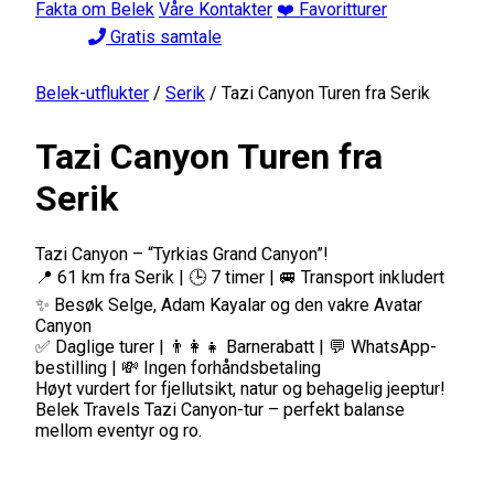
Fakta om Belek
Våre Kontakter
❤️ Favoritturer
Gratis samtale
Belek-utflukter
/
Serik
/
Tazi Canyon Turen fra Serik
Tazi Canyon Turen fra
Serik
Tazi Canyon – “Tyrkias Grand Canyon”!
📍 61 km fra Serik | 🕒 7 timer | 🚐 Transport inkludert
✨ Besøk Selge, Adam Kayalar og den vakre Avatar
Canyon
✅ Daglige turer | 👨‍👩‍👧 Barnerabatt | 💬 WhatsApp-
bestilling | 💸 Ingen forhåndsbetaling
Høyt vurdert for fjellutsikt, natur og behagelig jeeptur!
Belek Travels Tazi Canyon-tur – perfekt balanse
mellom eventyr og ro.