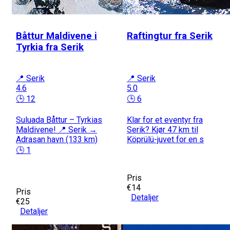
Båttur Maldivene i
Raftingtur fra Serik
Tyrkia fra Serik
📍 Serik
📍 Serik
4.6
5.0
🕒 12
🕒 6
Suluada Båttur – Tyrkias
Klar for et eventyr fra
Maldivene! 📍 Serik →
Serik? Kjør 47 km til
Adrasan havn (133 km)
Köprülü-juvet for en s
🕒 1
Pris
€14
Pris
Detaljer
€25
Detaljer