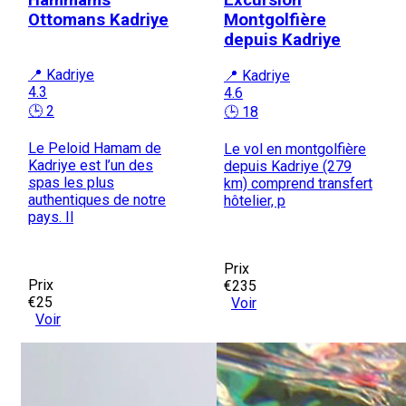
Hammams
Excursion
Ottomans Kadriye
Montgolfière
depuis Kadriye
📍 Kadriye
📍 Kadriye
4.3
4.6
🕒 2
🕒 18
Le Peloid Hamam de
Le vol en montgolfière
Kadriye est l’un des
depuis Kadriye (279
spas les plus
km) comprend transfert
authentiques de notre
hôtelier, p
pays. Il
Prix
Prix
€235
€25
Voir
Voir