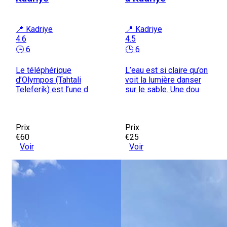
📍 Kadriye
📍 Kadriye
4.6
4.5
🕒 6
🕒 6
Le téléphérique
L’eau est si claire qu’on
d’Olympos (Tahtali
voit la lumière danser
Teleferik) est l’une d
sur le sable. Une dou
Prix
Prix
€60
€25
Voir
Voir