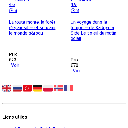
4.6
4.9
🕒 8
🕒 8
La route monte, la forêt
Un voyage dans le
s’épaissit — et soudain,
temps — de Kadriye à
le monde s&rsqu
Side Le soleil du matin
éclair
Prix
€23
Prix
Voir
€70
Voir
Liens utiles