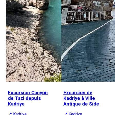
Excursion Canyon
Excursion de
de Tazi depuis
Kadriye à Ville
Kadriye
Antique de Side
📍 Kadriye
📍 Kadriye