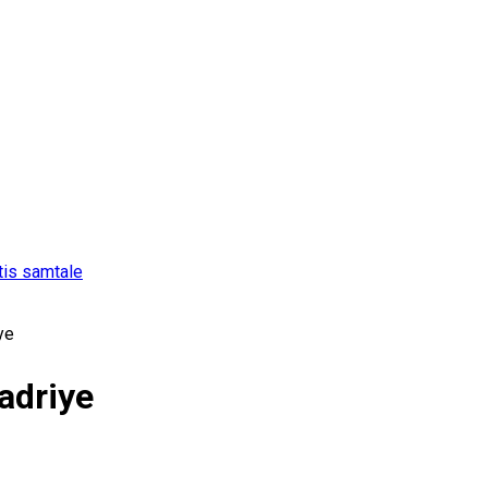
tis samtale
ye
Kadriye