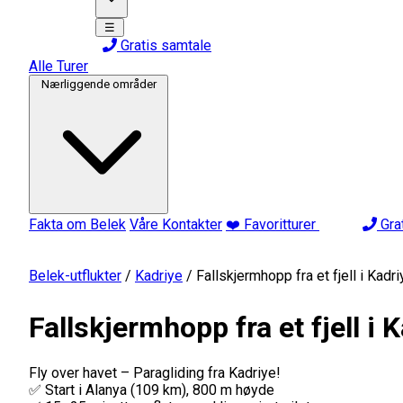
☰
Gratis samtale
Alle Turer
Nærliggende områder
Fakta om Belek
Våre Kontakter
❤️ Favoritturer
Gra
Belek-utflukter
/
Kadriye
/
Fallskjermhopp fra et fjell i Kadri
Fallskjermhopp fra et fjell i 
Fly over havet – Paragliding fra Kadriye!
✅ Start i Alanya (109 km), 800 m høyde