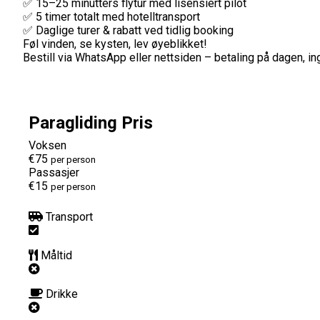
✅ 15–25 minutters flytur med lisensiert pilot
✅ 5 timer totalt med hotelltransport
✅ Daglige turer & rabatt ved tidlig booking
Føl vinden, se kysten, lev øyeblikket!
Bestill via WhatsApp eller nettsiden – betaling på dagen, 
Paragliding Pris
Voksen
€75
per person
Passasjer
€15
per person
Transport
Måltid
Drikke