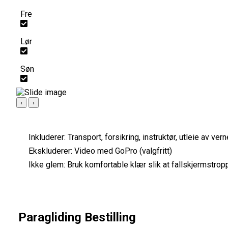
Fre
Lør
Søn
‹
›
Inkluderer:
Transport, forsikring, instruktør, utleie av ver
Ekskluderer:
Video med GoPro (valgfritt)
Ikke glem:
Bruk komfortable klær slik at fallskjermstropp
Paragliding Bestilling