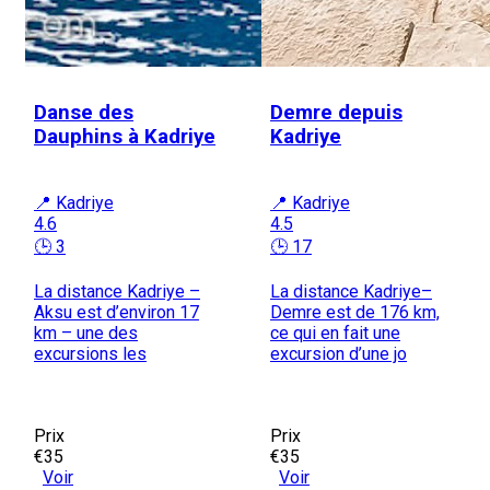
Danse des
Demre depuis
Dauphins à Kadriye
Kadriye
📍 Kadriye
📍 Kadriye
4.6
4.5
🕒 3
🕒 17
La distance Kadriye –
La distance Kadriye–
Aksu est d’environ 17
Demre est de 176 km,
km – une des
ce qui en fait une
excursions les
excursion d’une jo
Prix
Prix
€35
€35
Voir
Voir