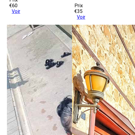
€60
Prix
Voir
€35
Voir