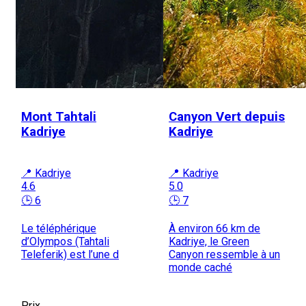
Mont Tahtali
Canyon Vert depuis
Kadriye
Kadriye
📍 Kadriye
📍 Kadriye
4.6
5.0
🕒 6
🕒 7
Le téléphérique
À environ 66 km de
d’Olympos (Tahtali
Kadriye, le Green
Teleferik) est l’une d
Canyon ressemble à un
monde caché
Prix