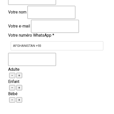
Votre nom
Votre e-mail
Votre numéro WhatsApp
*
AFGHANISTAN +93
Adulte
−
+
Enfant
−
+
Bébé
−
+