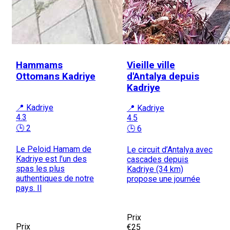
Hammams
Vieille ville
Ottomans Kadriye
d'Antalya depuis
Kadriye
📍 Kadriye
📍 Kadriye
4.3
4.5
🕒 2
🕒 6
Le Peloid Hamam de
Le circuit d’Antalya avec
Kadriye est l’un des
cascades depuis
spas les plus
Kadriye (34 km)
authentiques de notre
propose une journée
pays. Il
Prix
Prix
€25