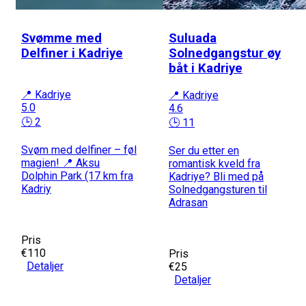
Svømme med
Suluada
Delfiner i Kadriye
Solnedgangstur øy
båt i Kadriye
📍 Kadriye
📍 Kadriye
5.0
4.6
🕒 2
🕒 11
Svøm med delfiner – føl
Ser du etter en
magien! 📍 Aksu
romantisk kveld fra
Dolphin Park (17 km fra
Kadriye? Bli med på
Kadriy
Solnedgangsturen til
Adrasan
Pris
€110
Pris
Detaljer
€25
Detaljer