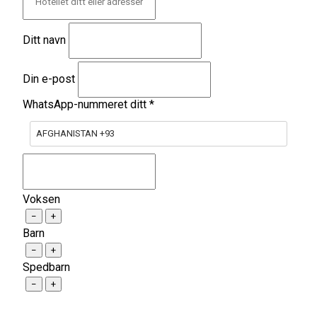
Ditt navn
Din e-post
WhatsApp-nummeret ditt
*
AFGHANISTAN +93
Voksen
−
+
Barn
−
+
Spedbarn
−
+