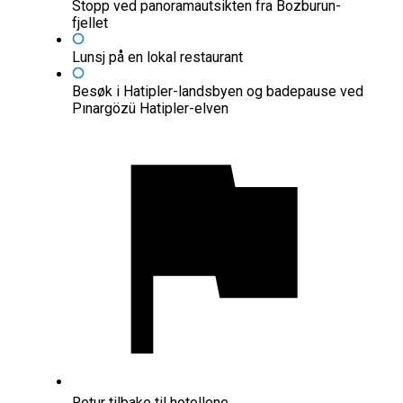
Stopp ved panoramautsikten fra Bozburun-
fjellet
Lunsj på en lokal restaurant
Besøk i Hatipler-landsbyen og badepause ved
Pınargözü Hatipler-elven
Retur tilbake til hotellene