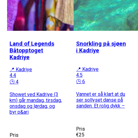
Land of Legends
Snorkling på sjøen
Båtopptoget
i Kadriye
Kadriye
📍 Kadriye
📍 Kadriye
4.5
4.4
🕒 6
🕒 4
Vannet er så klart at du
Showet ved Kadriye (3
ser sollyset danse på
km) går mandag, tirsdag,
sanden. Et rolig dykk –
onsdag og lørdag, og
byr p&ari
Pris
€25
Pris