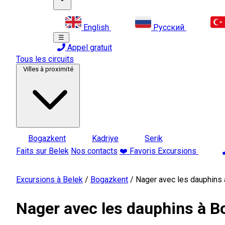
English
Русский
☰
Appel gratuit
Tous les circuits
Villes à proximité
Bogazkent
Kadriye
Serik
Faits sur Belek
Nos contacts
❤️ Favoris Excursions
Excursions à Belek
/
Bogazkent
/
Nager avec les dauphins
Nager avec les dauphins à B