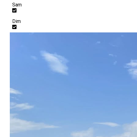
Sam
Dim