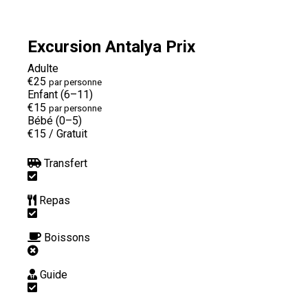
Excursion Antalya Prix
Adulte
€25
par personne
Enfant (6–11)
€15
par personne
Bébé (0–5)
€15
/
Gratuit
Transfert
Repas
Boissons
Guide