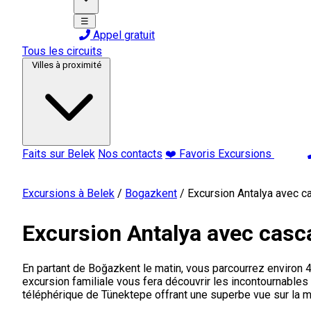
☰
Appel gratuit
Tous les circuits
Villes à proximité
Faits sur Belek
Nos contacts
❤️ Favoris Excursions
Excursions à Belek
/
Bogazkent
/
Excursion Antalya avec 
Excursion Antalya avec cas
En partant de Boğazkent le matin, vous parcourrez environ 4
excursion familiale vous fera découvrir les incontournables 
téléphérique de Tünektepe offrant une superbe vue sur la mer