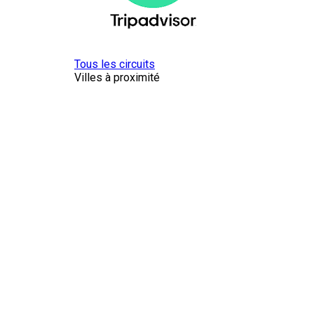
Tous les circuits
Villes à proximité