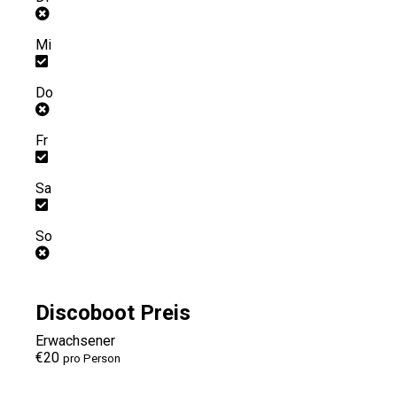
Mi
Do
Fr
Sa
So
Discoboot Preis
Erwachsener
€20
pro Person