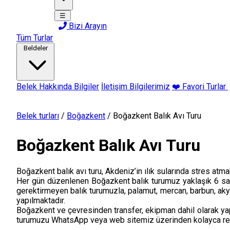
☰
Bizi Arayın
Tüm Turlar
Beldeler
Belek Hakkında Bilgiler
İletişim Bilgilerimiz
❤️ Favori Turlar
Belek turları
/
Boğazkent
/
Boğazkent Balık Avı Turu
Boğazkent Balık Avı Turu
Boğazkent balık avı turu, Akdeniz’in ılık sularında stres atm
Her gün düzenlenen Boğazkent balık turumuz yaklaşık 6 saat
gerektirmeyen balık turumuzla, palamut, mercan, barbun, akya, le
yapılmaktadır.
Boğazkent ve çevresinden transfer, ekipman dahil olarak yap
turumuzu WhatsApp veya web sitemiz üzerinden kolayca reze