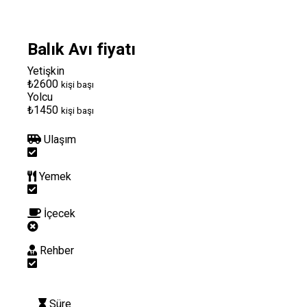
Balık Avı fiyatı
Yetişkin
₺2600
kişi başı
Yolcu
₺1450
kişi başı
Ulaşım
Yemek
İçecek
Rehber
Süre