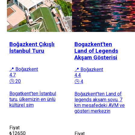
Boğazkent Çıkışlı
Bogazkent'ten
İstanbul Turu
Land of Legends
Akşam Gösterisi
📍 Boğazkent
📍 Boğazkent
4.7
4.4
🕒 20
🕒 4
Bogatkent’ten İstanbul
Boğazkent'ten Land of
turu, ülkemizin en ünlü
legends akşam şovu, 7
kültürel sim
km mesafedeki AVM ve
gösteri merkezin
Fiyat
₺12650
Fiyat