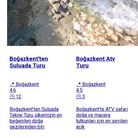
Boğazkent'ten
Boğazkent Atv
Suluada Turu
Turu
📍 Boğazkent
📍 Boğazkent
4.6
4.5
🕒 12
🕒 3
Boğazkent’ten Suluada
Boğazkent’te ATV safari
Tekne Turu, ülkemizin en
doğa ve macera
beğenilen doğa
tutkunları için en sevilen
gezilerinden biri
açık