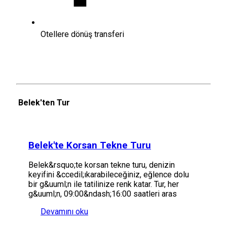
Otellere dönüş transferi
Belek'ten Tur
Belek'te Korsan Tekne Turu
Belek&rsquo;te korsan tekne turu, denizin
keyifini &ccedil;ıkarabileceğiniz, eğlence dolu
bir g&uuml;n ile tatilinize renk katar. Tur, her
g&uuml;n, 09:00&ndash;16:00 saatleri aras
Devamını oku