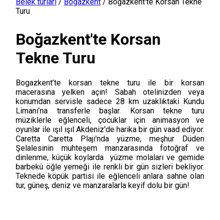
Belek turları
/
Boğazkent
/
Boğazkent'te Korsan Tekne
Turu
Boğazkent'te Korsan
Tekne Turu
Bogazkent’te korsan tekne turu ile bir korsan
macerasına yelken açın! Sabah otelinizden veya
konumdan servisle sadece 28 km uzaklıktaki Kundu
Limanı’na transferle başlar. Korsan tekne turu
müziklerle eğlenceli, çocuklar için animasyon ve
oyunlar ile ışıl ışıl Akdeniz'de harika bir gün vaad ediyor.
Caretta Caretta Plajı'nda yüzme, meşhur Düden
Şelalesinin muhteşem manzarasında fotoğraf ve
dinlenme, küçük koylarda yüzme molaları ve gemide
barbekü öğle yemeği ile renkli bir gün sizleri bekliyor.
Teknede köpük partisi ile eğlenceli anlara sahne olan
tur, güneş, deniz ve manzaralarla keyif dolu bir gün!