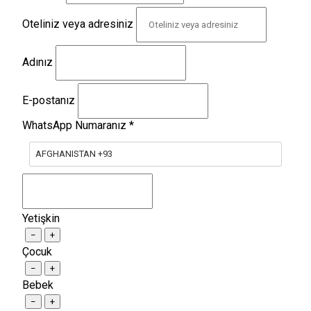
Oteliniz veya adresiniz
Adınız
E-postanız
WhatsApp Numaranız
*
AFGHANISTAN +93
Yetişkin
−
+
Çocuk
−
+
Bebek
−
+