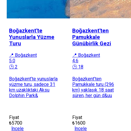
Boğazkent'te
Boğazkent'ten
Yunuslarla Yüzme
Pamukkale
Turu
Günübirlik Gezi
📍 Boğazkent
📍 Boğazkent
5.0
4.6
🕒 2
🕒 18
Boğazkent’te yunuslarla
Boğazkent’ten
yüzme turu, sadece 31
Pamukkale turu (296
km uzaklıktaki Aksu
km) yaklaşık 18 saat
Dolphin Park&
süren, her gün d&uu
Fiyat
Fiyat
₺5700
₺1600
İncele
İncele