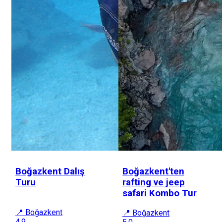
Boğazkent Dalış
Boğazkent'ten
Turu
rafting ve jeep
safari Kombo Tur
📍 Boğazkent
📍 Boğazkent
4.9