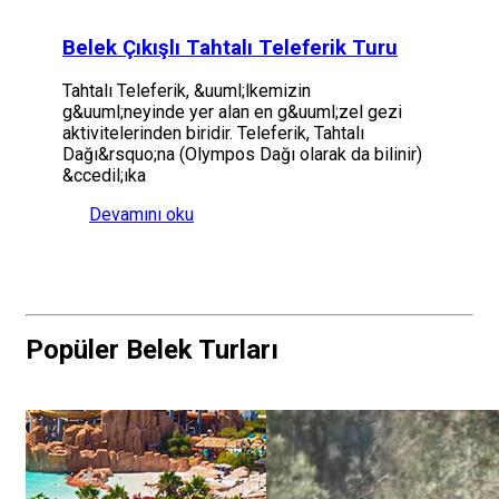
Belek Çıkışlı Tahtalı Teleferik Turu
Tahtalı Teleferik, &uuml;lkemizin
g&uuml;neyinde yer alan en g&uuml;zel gezi
aktivitelerinden biridir. Teleferik, Tahtalı
Dağı&rsquo;na (Olympos Dağı olarak da bilinir)
&ccedil;ıka
Devamını oku
Popüler Belek Turları