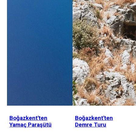
Boğazkent'ten
Boğazkent'ten
Yamaç Paraşütü
Demre Turu