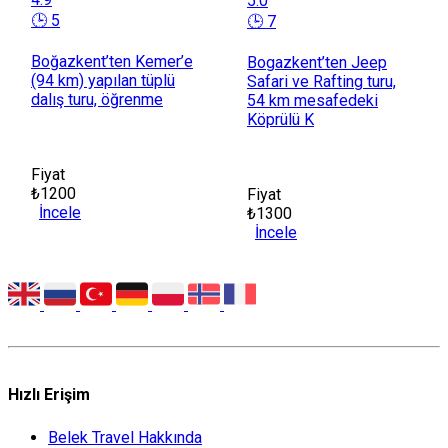
5.0
🕒 5
🕒 7
Boğazkent’ten Kemer’e
Bogazkent’ten Jeep
(94 km) yapılan tüplü
Safari ve Rafting turu,
dalış turu, öğrenme
54 km mesafedeki
Köprülü K
Fiyat
₺1200
Fiyat
İncele
₺1300
İncele
Hızlı Erişim
Belek Travel Hakkında