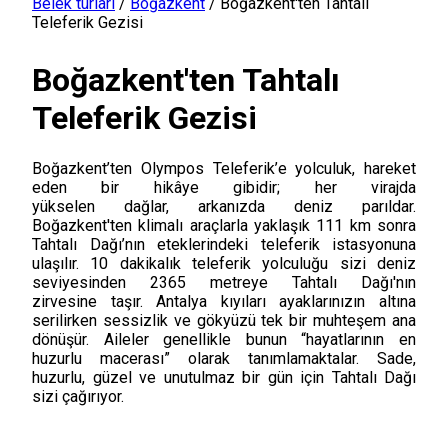
Belek turları
/
Boğazkent
/
Boğazkent'ten Tahtalı
Teleferik Gezisi
Boğazkent'ten Tahtalı
Teleferik Gezisi
Boğazkent’ten Olympos Teleferik’e yolculuk, hareket
eden bir hikâye gibidir; her virajda
yükselen dağlar, arkanızda deniz parıldar.
Boğazkent'ten klimalı araçlarla yaklaşık 111 km sonra
Tahtalı Dağı’nın eteklerindeki teleferik istasyonuna
ulaşılır. 10 dakikalık teleferik yolculuğu sizi deniz
seviyesinden 2365 metreye Tahtalı Dağı'nın
zirvesine taşır. Antalya kıyıları ayaklarınızın altına
serilirken sessizlik ve gökyüzü tek bir muhteşem ana
dönüşür. Aileler genellikle bunun “hayatlarının en
huzurlu macerası” olarak tanımlamaktalar. Sade,
huzurlu, güzel ve unutulmaz bir gün için Tahtalı Dağı
sizi çağırıyor.