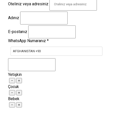
Oteliniz veya adresiniz
Adınız
E-postanız
WhatsApp Numaranız
*
AFGHANISTAN +93
Yetişkin
−
+
Çocuk
−
+
Bebek
−
+