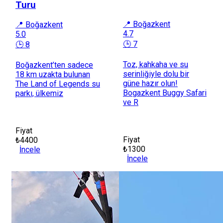
Turu
📍 Boğazkent
📍 Boğazkent
4.7
5.0
🕒 7
🕒 8
Toz, kahkaha ve su
Boğazkent’ten sadece
serinliğiyle dolu bir
18 km uzakta bulunan
güne hazır olun!
The Land of Legends su
Bogazkent Buggy Safari
parkı, ülkemiz
ve R
Fiyat
Fiyat
₺4400
₺1300
İncele
İncele