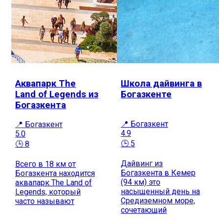
Аквапарк The
Школа дайвинга в
Land of Legends из
Богазкенте
Богазкента
📍 Богазкент
📍 Богазкент
4.9
5.0
🕒 5
🕒 8
Дайвинг из
Всего в 18 км от
Богазкента в Кемер
Богазкента находится
(94 км) это
аквапарк The Land of
насыщенный день на
Legends, который
Средиземном море,
часто называют
сочетающий