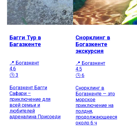
Багги Тур в
Снорклинг в
Багазкенте
Богазкенте
экскурсия
📍 Богазкент
📍 Богазкент
4.6
4.5
🕒 3
🕒 6
Богазкент Багги
Снорклинг в
Сафари –
Богазкенте — это
приключение для
морское
всей семьи и
приключение на
любителей
полдня,
адреналина Присоеди
продолжающееся
около 6 ч