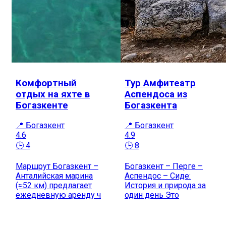
Комфортный
Тур Амфитеатр
отдых на яхте в
Аспендоса из
Богазкенте
Богазкента
📍 Богазкент
📍 Богазкент
4.6
4.9
🕒 4
🕒 8
Маршрут Богазкент –
Богазкент – Перге –
Анталийская марина
Аспендос – Сиде:
(≈52 км) предлагает
История и природа за
ежедневную аренду ч
один день Это