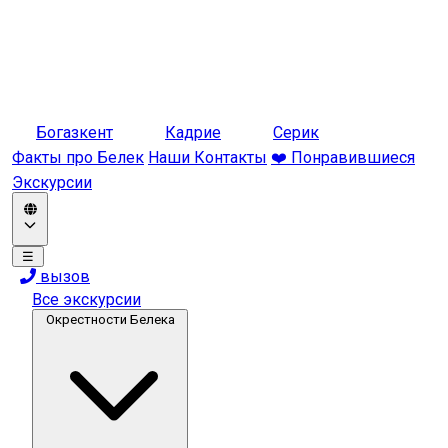
Богазкент
Кадрие
Серик
Факты про Белек
Наши Контакты
❤️ Понравившиеся
Экскурсии
☰
вызов
Все экскурсии
Окрестности Белека