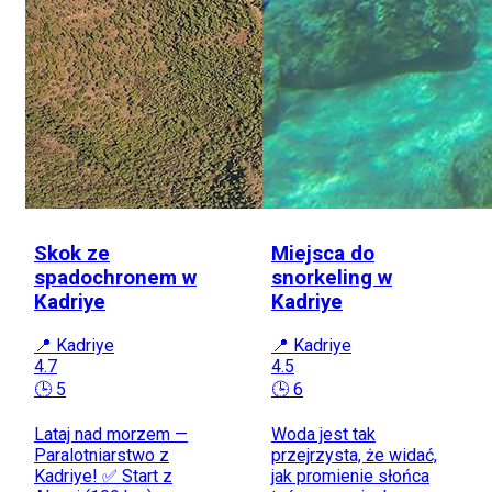
Skok ze
Miejsca do
spadochronem w
snorkeling w
Kadriye
Kadriye
📍 Kadriye
📍 Kadriye
4.7
4.5
🕒 5
🕒 6
Lataj nad morzem —
Woda jest tak
Paralotniarstwo z
przejrzysta, że widać,
Kadriye! ✅ Start z
jak promienie słońca