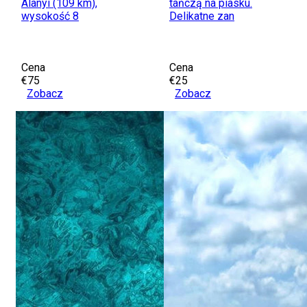
Alanyi (109 km),
tańczą na piasku.
wysokość 8
Delikatne zan
Cena
Cena
€75
€25
Zobacz
Zobacz