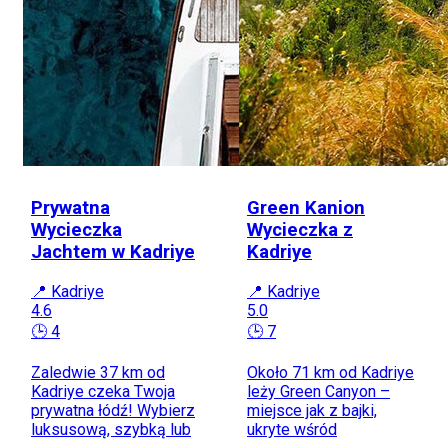
Prywatna
Green Kanion
Wycieczka
Wycieczka z
Jachtem w Kadriye
Kadriye
📍 Kadriye
📍 Kadriye
4.6
5.0
🕒 4
🕒 7
Zaledwie 37 km od
Około 71 km od Kadriye
Kadriye czeka Twoja
leży Green Canyon –
prywatna łódź! Wybierz
miejsce jak z bajki,
luksusową, szybką lub
ukryte wśród