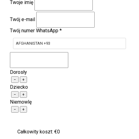
Twoje imię
Twój e-mail
Twój numer WhatsApp
*
AFGHANISTAN +93
Dorosły
−
+
Dziecko
−
+
Niemowlę
−
+
Całkowity koszt: €
0