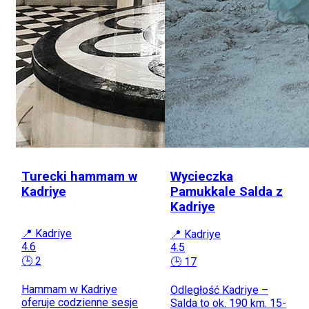
Turecki hammam w
Wycieczka
Kadriye
Pamukkale Salda z
Kadriye
📍 Kadriye
📍 Kadriye
4.6
4.5
🕒 2
🕒 17
Hammam w Kadriye
Odległość Kadriye –
oferuje codzienne sesje
Salda to ok. 190 km. 15-