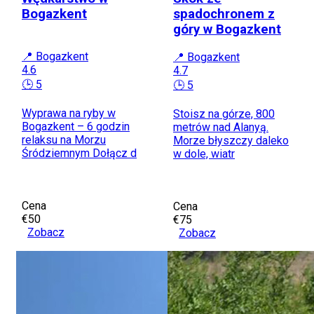
Bogazkent
spadochronem z
góry w Bogazkent
📍 Bogazkent
📍 Bogazkent
4.6
4.7
🕒 5
🕒 5
Wyprawa na ryby w
Stoisz na górze, 800
Bogazkent – 6 godzin
metrów nad Alanyą.
relaksu na Morzu
Morze błyszczy daleko
Śródziemnym Dołącz d
w dole, wiatr
Cena
Cena
€50
€75
Zobacz
Zobacz