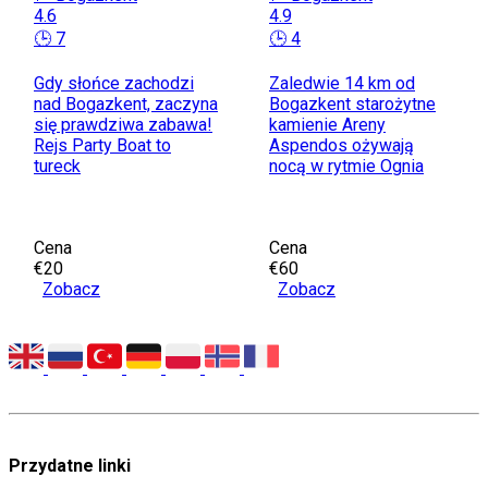
4.6
4.9
🕒 7
🕒 4
Gdy słońce zachodzi
Zaledwie 14 km od
nad Bogazkent, zaczyna
Bogazkent starożytne
się prawdziwa zabawa!
kamienie Areny
Rejs Party Boat to
Aspendos ożywają
tureck
nocą w rytmie Ognia
Cena
Cena
€20
€60
Zobacz
Zobacz
Przydatne linki