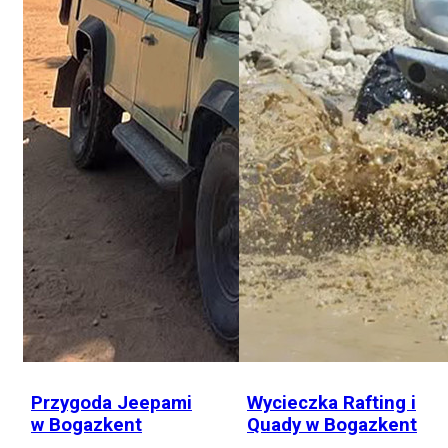
Przygoda Jeepami
Wycieczka Rafting i
w Bogazkent
Quady w Bogazkent