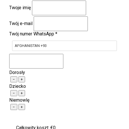
Twoje imię
Twój e-mail
Twój numer WhatsApp
*
AFGHANISTAN +93
Dorosły
−
+
Dziecko
−
+
Niemowlę
−
+
Całkowity koszt: €
0