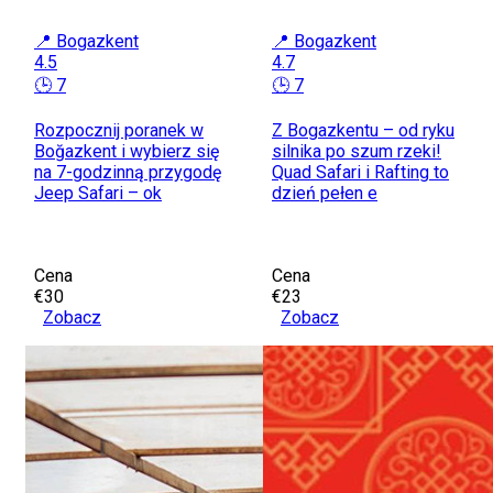
📍 Bogazkent
📍 Bogazkent
4.5
4.7
🕒 7
🕒 7
Rozpocznij poranek w
Z Bogazkentu – od ryku
Boğazkent i wybierz się
silnika po szum rzeki!
na 7-godzinną przygodę
Quad Safari i Rafting to
Jeep Safari – ok
dzień pełen e
Cena
Cena
€30
€23
Zobacz
Zobacz