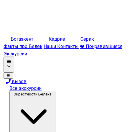
Богазкент
Кадрие
Серик
Факты про Белек
Наши Контакты
❤️ Понравившиеся
Экскурсии
☰
вызов
Все экскурсии
Окрестности Белека