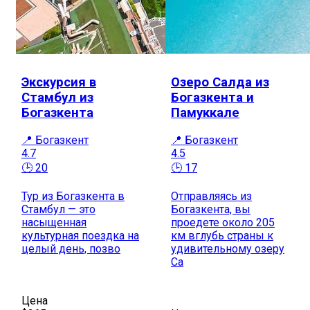
Экскурсия в
Озеро Салда из
Стамбул из
Богазкента и
Богазкента
Памуккале
📍 Богазкент
📍 Богазкент
4.7
4.5
🕒 20
🕒 17
Тур из Богазкента в
Отправляясь из
Стамбул — это
Богазкента, вы
насыщенная
проедете около 205
культурная поездка на
км вглубь страны к
целый день, позво
удивительному озеру
Са
Цена