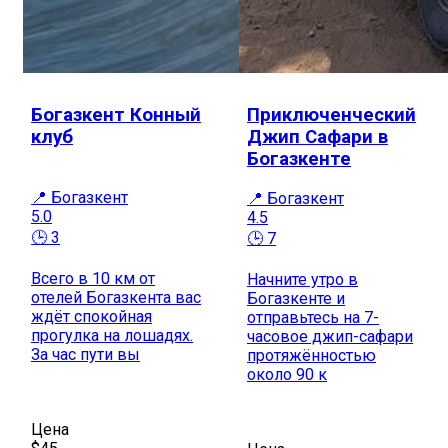
Богазкент Конный
Приключенческий
клуб
Джип Сафари в
Богазкенте
📍 Богазкент
📍 Богазкент
5.0
4.5
🕒 3
🕒 7
Всего в 10 км от
Начните утро в
отелей Богазкента вас
Богазкенте и
ждёт спокойная
отправьтесь на 7-
прогулка на лошадях.
часовое джип-сафари
За час пути вы
протяжённостью
около 90 к
Цена