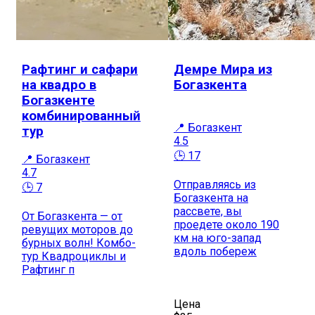
Рафтинг и сафари
Демре Мира из
на квадро в
Богазкента
Богазкенте
комбинированный
📍 Богазкент
тур
4.5
🕒 17
📍 Богазкент
4.7
Отправляясь из
🕒 7
Богазкента на
рассвете, вы
От Богазкента — от
проедете около 190
ревущих моторов до
км на юго-запад
бурных волн! Комбо-
вдоль побереж
тур Квадроциклы и
Рафтинг п
Цена