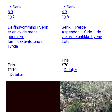
📍 Serik
📍 Serik
5.0
4.9
🕒 2
🕒 8
Delfinsvømming i Serik
Serik – Perge –
er en av de mest
Aspendos – Side – de
populære
vakreste antikke byene
familieaktivitetene i
Leter
Tyrkia
Pris
Pris
€70
€110
Detaljer
Detaljer