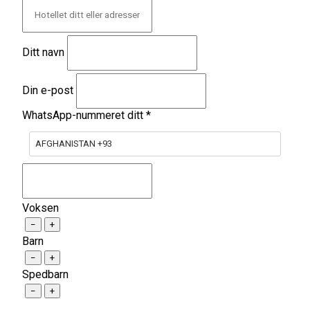
Ditt navn
Din e-post
WhatsApp-nummeret ditt
*
AFGHANISTAN +93
Voksen
−
+
Barn
−
+
Spedbarn
−
+