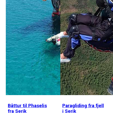
Båttur til Phaselis
Paragliding fra fjell
fra Serik
i Serik