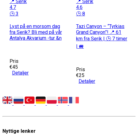
📍 Serik
📍 Serik
4.7
4.6
🕒 3
🕒 8
Lyst på en morsom dag
Tazi Canyon – “Tyrkias
fra Serik? Bli med på vår
Grand Canyon”! 📍 61
Antalya Akvarium -tur &n
km fra Serik | 🕒 7 timer
| 🚐
Pris
€45
Pris
Detaljer
€25
Detaljer
Nyttige lenker