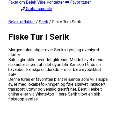
Fakta om Belek
Våre Kontakter
❤️ Favoritturer
Gratis samtale
Belek-utflukter
/
Serik
/
Fiske Tur i Serik
Fiske Tur i Serik
Morgensolen stiger over Seriks kyst, og eventyret
starter.
Båten glir stille over det glitrende Middelhavet mens
du kaster snøret ut i det dype blå. Kanskje får du en
havabbor, kanskje en dorade – eller bare øyeblikket
selv.
Denne turen er favoritten blant reisende som vil slappe
av, le med lokalbefolkningen og føle sjølivet. Inkludert
transport, utstyr og vennlig gjestfrihet. Bestill enkelt
online eller via WhatsApp – bare Serik tilbyr en slik
fiskeopplevelse.