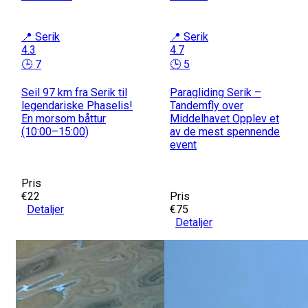
📍 Serik
📍 Serik
4.3
4.7
🕒 7
🕒 5
Seil 97 km fra Serik til
Paragliding Serik –
legendariske Phaselis!
Tandemfly over
En morsom båttur
Middelhavet Opplev et
(10:00–15:00)
av de mest spennende
event
Pris
€22
Pris
Detaljer
€75
Detaljer