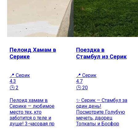
Пелоид Хамам в
Поездка в
Серике
Стамбул из Серик
📍 Серик
📍 Серик
4.3
4.7
🕒 2
🕒 20
Пелоид хамам в
✨ Серик — Стамбул за
Серике — любимое
один день!
место тех, кто
Посмотрите Голубую
заботится о теле и
мечеть, дворец
душе! 3-часовая пр
Топкапы и Босфор