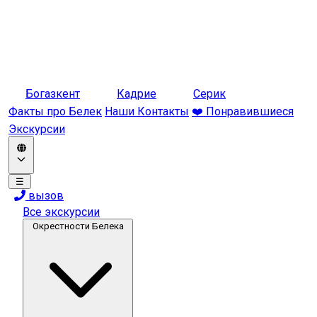
Богазкент
Кадрие
Серик
Факты про Белек
Наши Контакты
❤️ Понравившиеся
Экскурсии
☰
вызов
Все экскурсии
Окрестности Белека