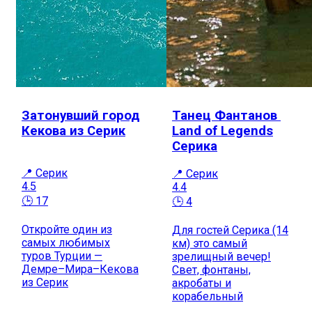
Затонувший город
Танец Фантанов
Кекова из Серик
Land of Legends
Серика
📍 Серик
📍 Серик
4.5
4.4
🕒 17
🕒 4
Откройте один из
Для гостей Серика (14
самых любимых
км) это самый
туров Турции —
зрелищный вечер!
Демре–Мира–Кекова
Свет, фонтаны,
из Серик
акробаты и
корабельный