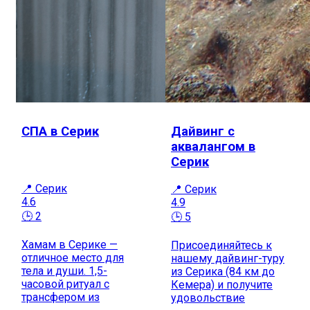
СПА в Серик
Дайвинг с
аквалангом в
Серик
📍 Серик
📍 Серик
4.6
4.9
🕒 2
🕒 5
Хамам в Серике —
Присоединяйтесь к
отличное место для
нашему дайвинг-туру
тела и души. 1,5-
из Серика (84 км до
часовой ритуал с
Кемера) и получите
трансфером из
удовольствие