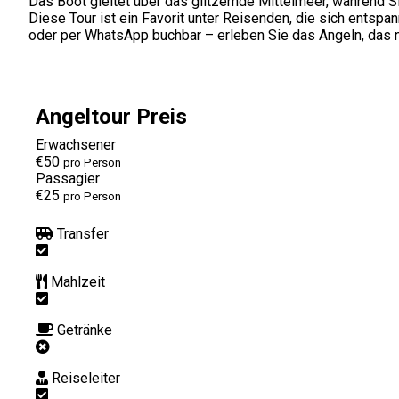
Das Boot gleitet über das glitzernde Mittelmeer, während S
Diese Tour ist ein Favorit unter Reisenden, die sich entsp
oder per WhatsApp buchbar – erleben Sie das Angeln, das nu
Angeltour Preis
Erwachsener
€50
pro Person
Passagier
€25
pro Person
Transfer
Mahlzeit
Getränke
Reiseleiter