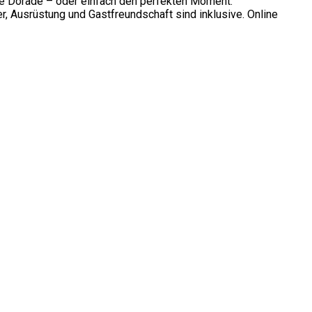
ine Dorade – oder einfach den perfekten Moment.
, Ausrüstung und Gastfreundschaft sind inklusive. Online