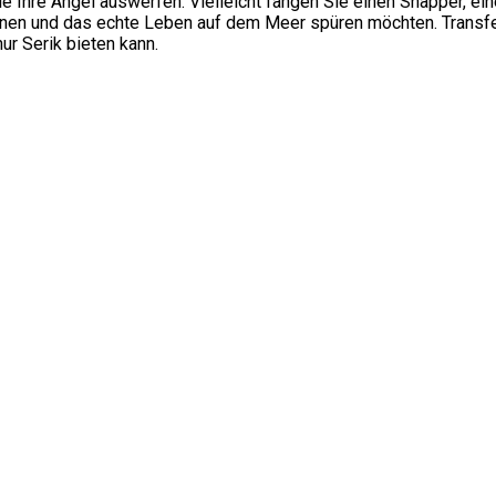
ie Ihre Angel auswerfen. Vielleicht fangen Sie einen Snapper, e
annen und das echte Leben auf dem Meer spüren möchten. Transfer
r Serik bieten kann.