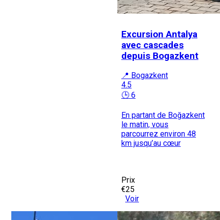
Excursion Antalya
avec cascades
depuis Bogazkent
📍 Bogazkent
4.5
🕒 6
En partant de Boğazkent
le matin, vous
parcourrez environ 48
km jusqu’au cœur
Prix
€25
Voir