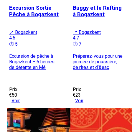
Excursion Sortie
Buggy et le Rafting
Pêche à Bogazkent
à Bogazkent
📍 Bogazkent
📍 Bogazkent
4.6
4.7
🕒 5
🕒 7
Excursion de pêche à
Préparez-vous pour une
Bogazkent – 6 heures
journée de poussière,
de détente en Mé
de rires et d’&eac
Prix
Prix
€50
€23
Voir
Voir