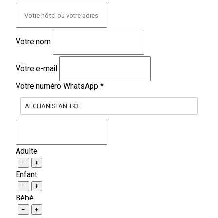
Votre nom
Votre e-mail
Votre numéro WhatsApp
*
AFGHANISTAN +93
Adulte
−
+
Enfant
−
+
Bébé
−
+