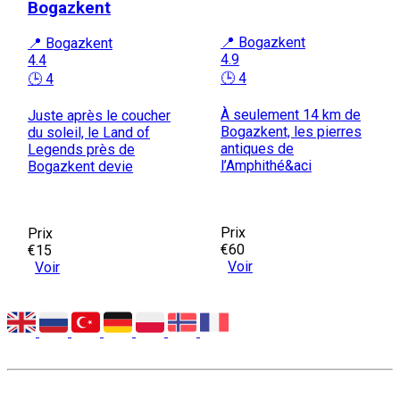
Bogazkent
📍 Bogazkent
📍 Bogazkent
4.9
4.4
🕒 4
🕒 4
À seulement 14 km de
Juste après le coucher
Bogazkent, les pierres
du soleil, le Land of
antiques de
Legends près de
l’Amphithé&aci
Bogazkent devie
Prix
Prix
€60
€15
Voir
Voir