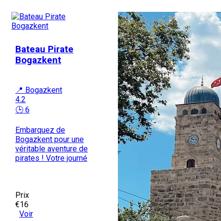
Bateau Pirate
Bogazkent
📍 Bogazkent
4.2
🕒 6
Embarquez de
Bogazkent pour une
véritable aventure de
pirates ! Votre journé
Prix
€16
Voir