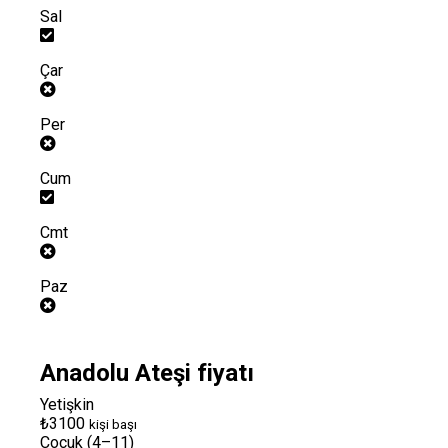
Sal
Çar
Per
Cum
Cmt
Paz
Anadolu Ateşi fiyatı
Yetişkin
₺3100
kişi başı
Çocuk (4–11)