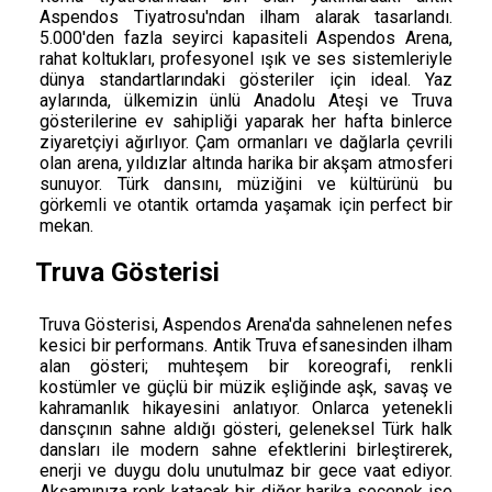
Aspendos Tiyatrosu'ndan ilham alarak tasarlandı.
5.000'den fazla seyirci kapasiteli Aspendos Arena,
rahat koltukları, profesyonel ışık ve ses sistemleriyle
dünya standartlarındaki gösteriler için ideal. Yaz
aylarında, ülkemizin ünlü Anadolu Ateşi ve Truva
gösterilerine ev sahipliği yaparak her hafta binlerce
ziyaretçiyi ağırlıyor. Çam ormanları ve dağlarla çevrili
olan arena, yıldızlar altında harika bir akşam atmosferi
sunuyor. Türk dansını, müziğini ve kültürünü bu
görkemli ve otantik ortamda yaşamak için perfect bir
mekan.
Truva Gösterisi
Truva Gösterisi, Aspendos Arena'da sahnelenen nefes
kesici bir performans. Antik Truva efsanesinden ilham
alan gösteri; muhteşem bir koreografi, renkli
kostümler ve güçlü bir müzik eşliğinde aşk, savaş ve
kahramanlık hikayesini anlatıyor. Onlarca yetenekli
dansçının sahne aldığı gösteri, geleneksel Türk halk
dansları ile modern sahne efektlerini birleştirerek,
enerji ve duygu dolu unutulmaz bir gece vaat ediyor.
Akşamınıza renk katacak bir diğer harika seçenek ise