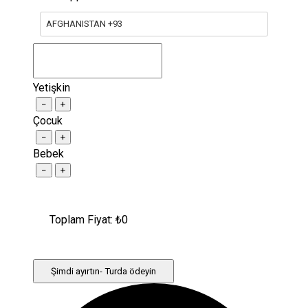
AFGHANISTAN +93
Yetişkin
−
+
Çocuk
−
+
Bebek
−
+
Toplam Fiyat: ₺
0
Şimdi ayırtın- Turda ödeyin