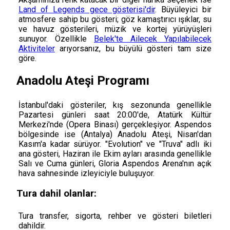
Land of Legends gece gösterisi'dir
. Büyüleyici bir
atmosfere sahip bu gösteri; göz kamaştırıcı ışıklar, su
ve havuz gösterileri, müzik ve kortej yürüyüşleri
sunuyor. Özellikle
Belek'te Ailecek Yapılabilecek
Aktiviteler
arıyorsanız, bu büyülü gösteri tam size
göre.
Anadolu Ateşi Programı
İstanbul'daki gösteriler, kış sezonunda genellikle
Pazartesi günleri saat 20:00'de, Atatürk Kültür
Merkezi'nde (Opera Binası) gerçekleşiyor. Aspendos
bölgesinde ise (Antalya) Anadolu Ateşi, Nisan'dan
Kasım'a kadar sürüyor. "Evolution" ve "Truva" adlı iki
ana gösteri, Haziran ile Ekim ayları arasında genellikle
Salı ve Cuma günleri, Gloria Aspendos Arena'nın açık
hava sahnesinde izleyiciyle buluşuyor.
Tura dahil olanlar:
Tura transfer, sigorta, rehber ve gösteri biletleri
dahildir.