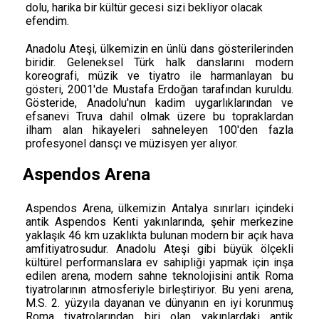
dolu, harika bir kültür gecesi sizi bekliyor olacak
efendim.
Anadolu Ateşi, ülkemizin en ünlü dans gösterilerinden
biridir. Geleneksel Türk halk danslarını modern
koreografi, müzik ve tiyatro ile harmanlayan bu
gösteri, 2001'de Mustafa Erdoğan tarafından kuruldu.
Gösteride, Anadolu'nun kadim uygarlıklarından ve
efsanevi Truva dahil olmak üzere bu topraklardan
ilham alan hikayeleri sahneleyen 100'den fazla
profesyonel dansçı ve müzisyen yer alıyor.
Aspendos Arena
Aspendos Arena, ülkemizin Antalya sınırları içindeki
antik Aspendos Kenti yakınlarında, şehir merkezine
yaklaşık 46 km uzaklıkta bulunan modern bir açık hava
amfitiyatrosudur. Anadolu Ateşi gibi büyük ölçekli
kültürel performanslara ev sahipliği yapmak için inşa
edilen arena, modern sahne teknolojisini antik Roma
tiyatrolarının atmosferiyle birleştiriyor. Bu yeni arena,
M.S. 2. yüzyıla dayanan ve dünyanın en iyi korunmuş
Roma tiyatrolarından biri olan yakınlardaki antik