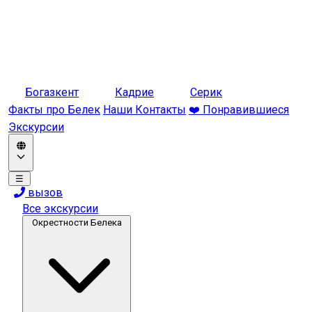
Богазкент
Кадрие
Серик
Факты про Белек
Наши Контакты
❤️ Понравившиеся
Экскурсии
☰
вызов
Все экскурсии
Окрестности Белека