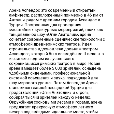
Арена Аспендос это современный открытый
амфитеатр, расположенный примерно в 46 км от
Антальи, рядом с древним городом Аспендос в
Турции. Построенная для проведения
масштабных культурных мероприятий, таких как
танцевальное шоу «Огни Анатолии», арена
сочетает современные сценические технологии с
атмосферой древнеримских театров. Идея
строительства вдохновлена древним театром
Аспендоса, который был возведён во II веке н. э.
и считается одним из лучше всего
сохранившихся римских театров в мире. Новая
арена вмещает более 5 000 зрителей, оснащена
удобными сиденьями, профессиональной
системой освещения и звука, подходящей для
шоу мирового уровня. Летом Аспендос Арена
становится главной площадкой Турции для
представлений «Огни Анатолии» и «Троя»,
собирая тысячи зрителей каждую неделю.
Окружённая сосновыми лесами и горами, арена
предлагает прекрасную атмосферу летнего
вечера под звёздами идеальное место, чтобы