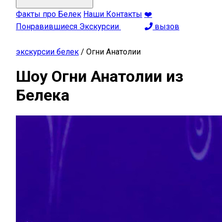
Факты про Белек
Наши Контакты
❤️
Понравившиеся Экскурсии
вызов
экскурсии белек
/
Огни Анатолии
Шоу Огни Анатолии из
Белека