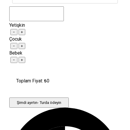
Yetişkin
−
+
Çocuk
−
+
Bebek
−
+
Toplam Fiyat: ₺
0
Şimdi ayırtın- Turda ödeyin