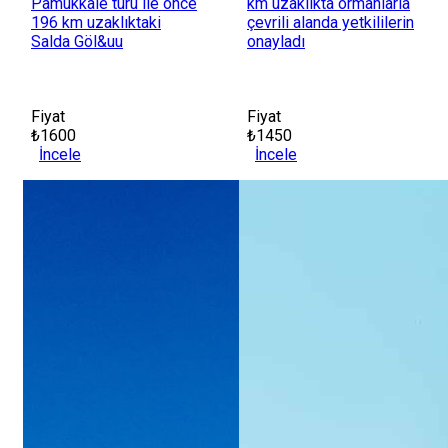
Pamukkale turu ile önce
km uzaklıkta ormanlarla
196 km uzaklıktaki
çevrili alanda yetkililerin
Salda Göl&uu
onayladı
Fiyat
Fiyat
₺1600
₺1450
İncele
İncele