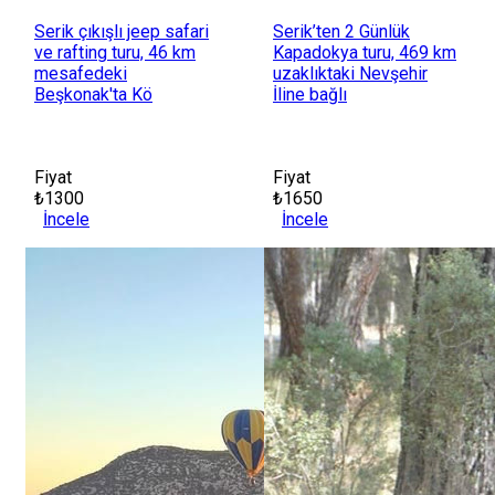
Serik çıkışlı jeep safari
Serik’ten 2 Günlük
ve rafting turu, 46 km
Kapadokya turu, 469 km
mesafedeki
uzaklıktaki Nevşehir
Beşkonak'ta Kö
İline bağlı
Fiyat
Fiyat
₺1300
₺1650
İncele
İncele