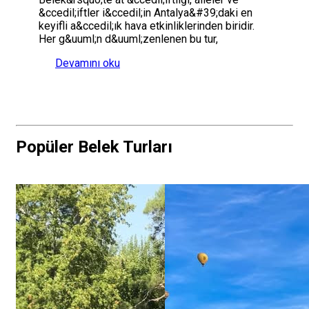
&ccedil;iftler i&ccedil;in Antalya&#39;daki en
keyifli a&ccedil;ık hava etkinliklerinden biridir.
Her g&uuml;n d&uuml;zenlenen bu tur,
Devamını oku
Popüler Belek Turları