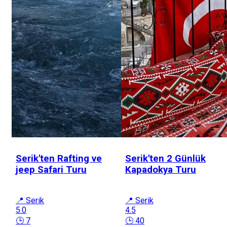
Serik'ten Rafting ve
Serik'ten 2 Günlük
jeep Safari Turu
Kapadokya Turu
📍 Serik
📍 Serik
5.0
4.5
🕒 7
🕒 40