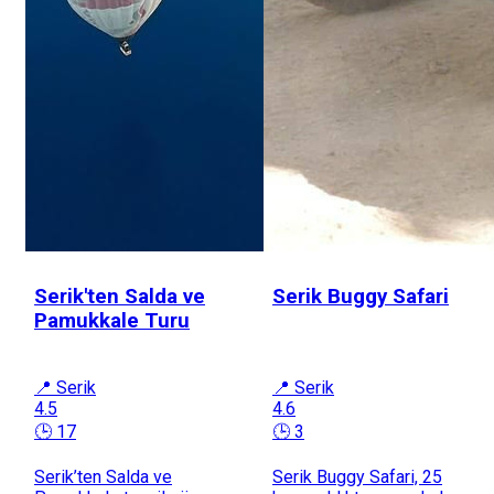
Serik'ten Salda ve
Serik Buggy Safari
Pamukkale Turu
📍 Serik
📍 Serik
4.5
4.6
🕒 17
🕒 3
Serik’ten Salda ve
Serik Buggy Safari, 25