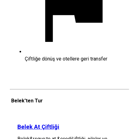
Çiftliğe dönüş ve otellere geri transfer
Belek'ten Tur
Belek At Çiftliği
Belek&rsquo;te at &ccedil;iftliği, aileler ve