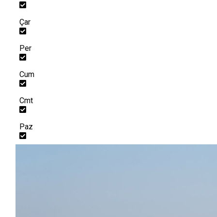
Çar
Per
Cum
Cmt
Paz