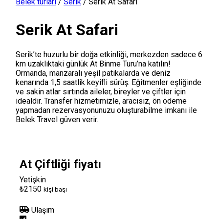
Belek turları
/
Serik
/
Serik At Safari
Serik At Safari
Serik’te huzurlu bir doğa etkinliği, merkezden sadece 6
km uzaklıktaki günlük At Binme Turu’na katılın!
Ormanda, manzaralı yeşil patikalarda ve deniz
kenarında 1,5 saatlik keyifli sürüş. Eğitmenler eşliğinde
ve sakin atlar sırtında aileler, bireyler ve çiftler için
idealdir. Transfer hizmetimizle, aracısız, ön ödeme
yapmadan rezervasyonunuzu oluşturabilme imkanı ile
Belek Travel güven verir.
At Çiftliği fiyatı
Yetişkin
₺2150
kişi başı
Ulaşım