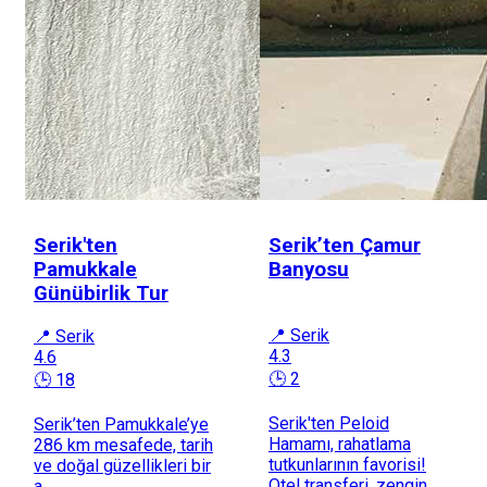
Serik'ten
Serik’ten Çamur
Pamukkale
Banyosu
Günübirlik Tur
📍 Serik
📍 Serik
4.3
4.6
🕒 2
🕒 18
Serik'ten Peloid
Serik’ten Pamukkale’ye
Hamamı, rahatlama
286 km mesafede, tarih
tutkunlarının favorisi!
ve doğal güzellikleri bir
Otel transferi, zengin
a