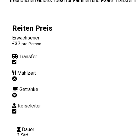
freundlichen Guides. Ideal für Familien und Paare. Transfer 
Reiten Preis
Erwachsener
€37
pro Person
Transfer
Mahlzeit
Getränke
Reiseleiter
Dauer
3 Std.