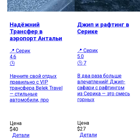
Надёжний
Джип и рафтинг в
Трансфер в
Серике
аэропорт Антальи
📍 Серик
📍 Серик
5.0
4.6
🕒 7
🕒
В два раза больше
Начните свой отдых
впечатлений! Джип-
правильно с VIP
сафари с рафтингом
трансфера Belek Travel
из Серика — это смесь
— стильные
горных
автомобили, про
Цена
Цена
$27
$40
Детали
Детали