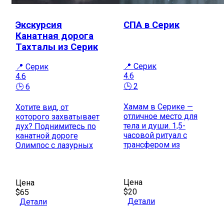
Экскурсия
СПА в Серик
Канатная дорога
Тахталы из Серик
📍 Серик
📍 Серик
4.6
4.6
🕒 2
🕒 6
Хамам в Серике —
Хотите вид, от
отличное место для
которого захватывает
тела и души. 1,5-
дух? Поднимитесь по
часовой ритуал с
канатной дороге
трансфером из
Олимпос с лазурных
Цена
Цена
$20
$65
Детали
Детали