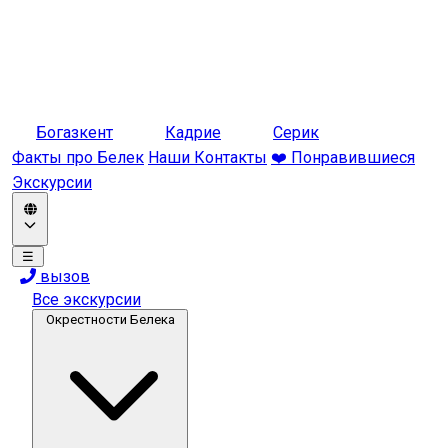
Богазкент
Кадрие
Серик
Факты про Белек
Наши Контакты
❤️ Понравившиеся
Экскурсии
☰
вызов
Все экскурсии
Окрестности Белека