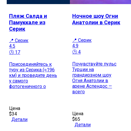
Пляж Салда и
Ночное шоу Огни
Памуккале из
Анатолии в Серик
Серик
📍 Серик
📍 Серик
4.9
4.5
🕒 4
🕒 17
Почувствуйте пульс
Присоединяйтесь к
Турции на
туру из Серика (≈196
грандиозном шоу
км) и проведите день
Огня Анатолии в
у самого
арене Аспендос —
фотогеничного о
всего
Цена
Цена
$34
$65
Детали
Детали