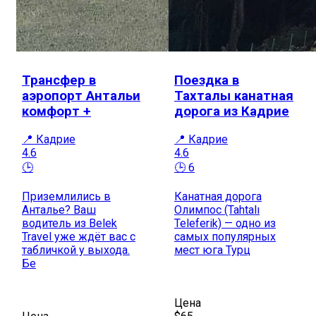
Трансфер в
Поездка в
аэропорт Антальи
Тахталы канатная
комфорт +
дорога из Кадрие
📍 Кадрие
📍 Кадрие
4.6
4.6
🕒
🕒 6
Приземлились в
Канатная дорога
Анталье? Ваш
Олимпос (Tahtalı
водитель из Belek
Teleferik) — одно из
Travel уже ждёт вас с
самых популярных
табличкой у выхода.
мест юга Турц
Бе
Цена