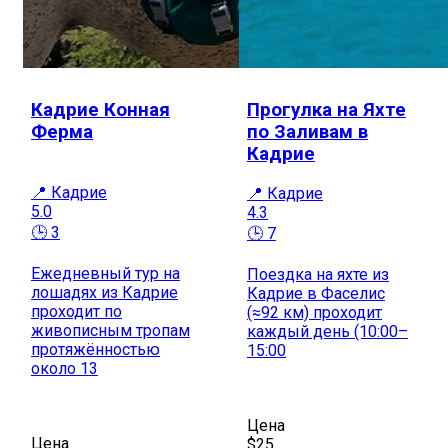
Кадрие Конная
Прогулка на Яхте
Ферма
по Заливам в
Кадрие
📍 Кадрие
📍 Кадрие
5.0
4.3
🕒 3
🕒 7
Ежедневный тур на
Поездка на яхте из
лошадях из Кадрие
Кадрие в Фаселис
проходит по
(≈92 км) проходит
живописным тропам
каждый день (10:00–
протяжённостью
15:00
около 13
Цена
Цена
$25