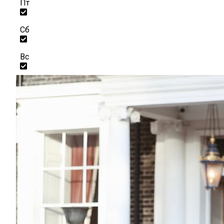
Пт
Сб
Вс