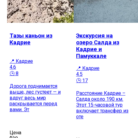
Тазы каньон из
Экскурсия на
Кадрие
озеро Салда из
Кадрие и
Памуккале
📍 Кадрие
4.6
📍 Кадрие
🕒 8
4.5
🕒 17
Дорога поднимается
выше, лес густеет — и
Расстояние Кадрие –
вдруг весь мир
Салда около 190 км.
раскрывается перед
Этот 15-часовой тур
вами. Эт
включает трансфер из
оте
Цена