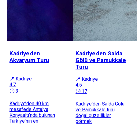
Kadriye'den
Kadriye'den Salda
Akvaryum Turu
Gölü ve Pamukkale
Turu
📍 Kadriye
📍 Kadriye
4.7
4.5
🕒 3
🕒 17
Kadriye’den 40 km
Kadriye'den Salda Gölü
mesafede Antalya
ve Pamukkale turu,
Konyaaltı'nda bulunan
doğal güzellikler
Türkiye'nin en
görmek