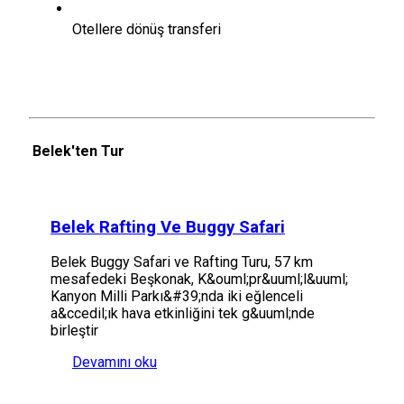
Otellere dönüş transferi
Belek'ten Tur
Belek Rafting Ve Buggy Safari
Belek Buggy Safari ve Rafting Turu, 57 km
mesafedeki Beşkonak, K&ouml;pr&uuml;l&uuml;
Kanyon Milli Parkı&#39;nda iki eğlenceli
a&ccedil;ık hava etkinliğini tek g&uuml;nde
birleştir
Devamını oku