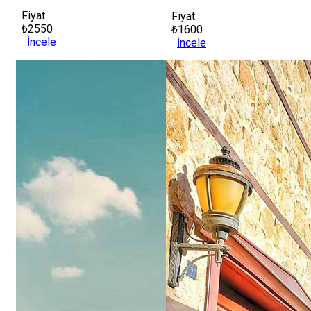
Fiyat
Fiyat
₺2550
₺1600
İncele
İncele