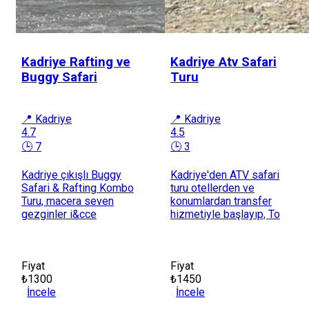
Kadriye Rafting ve
Kadriye Atv Safari
Buggy Safari
Turu
📍 Kadriye
📍 Kadriye
4.7
4.5
🕒 7
🕒 3
Kadriye çıkışlı Buggy
Kadriye'den ATV safari
Safari & Rafting Kombo
turu otellerden ve
Turu, macera seven
konumlardan transfer
gezginler i&cce
hizmetiyle başlayıp, To
Fiyat
Fiyat
₺1300
₺1450
İncele
İncele