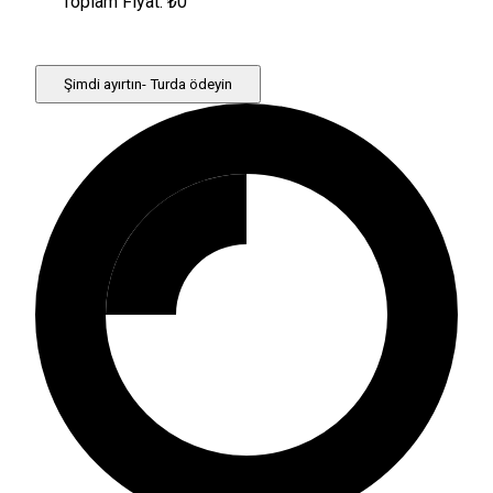
Toplam Fiyat: ₺
0
Şimdi ayırtın- Turda ödeyin