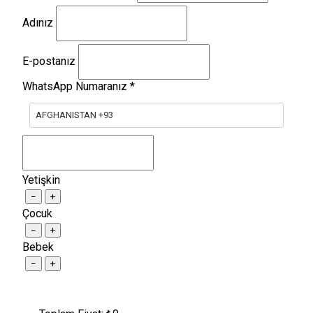
Adınız
E-postanız
WhatsApp Numaranız
*
AFGHANISTAN +93
Yetişkin
−
+
Çocuk
−
+
Bebek
−
+