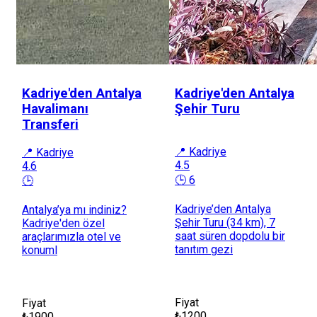
Kadriye'den Antalya
Kadriye'den Antalya
Havalimanı
Şehir Turu
Transferi
📍 Kadriye
📍 Kadriye
4.5
4.6
🕒 6
🕒
Kadriye’den Antalya
Antalya’ya mı indiniz?
Şehir Turu (34 km), 7
Kadriye'den özel
saat süren dopdolu bir
araçlarımızla otel ve
tanıtım gezi
konuml
Fiyat
Fiyat
₺1200
₺1900