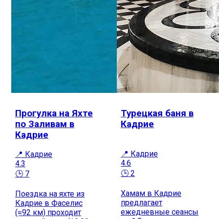
Прогулка на Яхте
Турецкая баня в
по Заливам в
Кадрие
Кадрие
📍 Кадрие
📍 Кадрие
4.6
4.3
🕒 2
🕒 7
Хамам в Кадрие
Поездка на яхте из
предлагает
Кадрие в Фаселис
ежедневные сеансы
(≈92 км) проходит