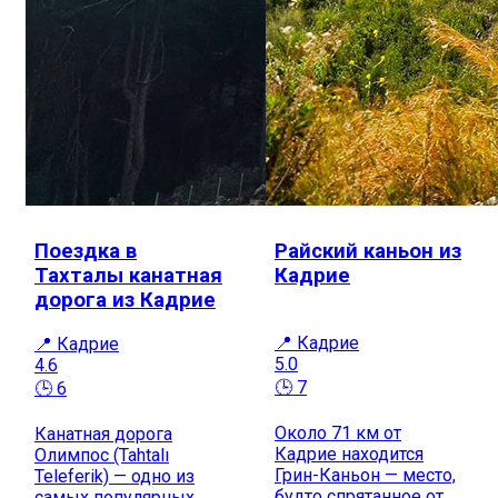
Поездка в
Райский каньон из
Тахталы канатная
Кадрие
дорога из Кадрие
📍 Кадрие
📍 Кадрие
5.0
4.6
🕒 7
🕒 6
Около 71 км от
Канатная дорога
Кадрие находится
Олимпос (Tahtalı
Грин-Каньон — место,
Teleferik) — одно из
будто спрятанное от
самых популярных