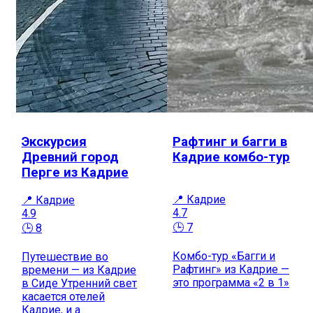
Экскурсия
Рафтинг и багги в
Древний город
Кадрие комбо-тур
Перге из Кадрие
📍 Кадрие
📍 Кадрие
4.7
4.9
🕒 7
🕒 8
Комбо-тур «Багги и
Путешествие во
Рафтинг» из Кадрие —
времени — из Кадрие
это программа «2 в 1»
в Сиде Утренний свет
касается отелей
Кадрие, и а