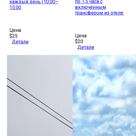
по 1,5 часа с
каждый день (10:00–
включённым
15:00
трансфером из отеля.
Цена
Цена
$25
$20
Детали
Детали