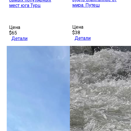
мира. Путеш
мест юга Турц
Цена
Цена
$38
$65
Детали
Детали