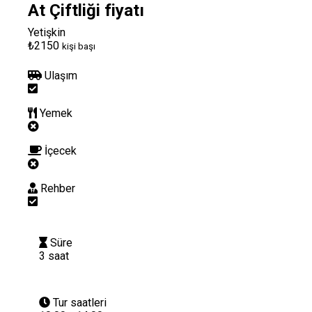
At Çiftliği fiyatı
Yetişkin
₺2150
kişi başı
Ulaşım
Yemek
İçecek
Rehber
Süre
3 saat
Tur saatleri