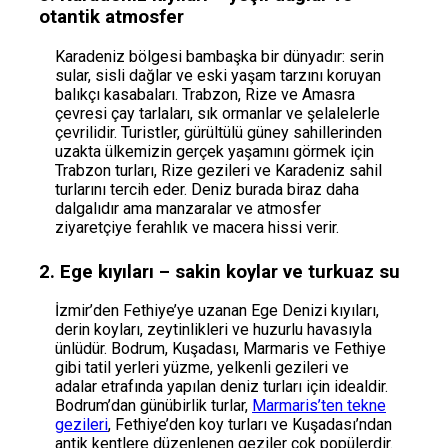
otantik atmosfer
Karadeniz bölgesi bambaşka bir dünyadır: serin
sular, sisli dağlar ve eski yaşam tarzını koruyan
balıkçı kasabaları. Trabzon, Rize ve Amasra
çevresi çay tarlaları, sık ormanlar ve şelalelerle
çevrilidir. Turistler, gürültülü güney sahillerinden
uzakta ülkemizin gerçek yaşamını görmek için
Trabzon turları, Rize gezileri ve Karadeniz sahil
turlarını tercih eder. Deniz burada biraz daha
dalgalıdır ama manzaralar ve atmosfer
ziyaretçiye ferahlık ve macera hissi verir.
2. Ege kıyıları – sakin koylar ve turkuaz su
İzmir’den Fethiye’ye uzanan Ege Denizi kıyıları,
derin koyları, zeytinlikleri ve huzurlu havasıyla
ünlüdür. Bodrum, Kuşadası, Marmaris ve Fethiye
gibi tatil yerleri yüzme, yelkenli gezileri ve
adalar etrafında yapılan deniz turları için idealdir.
Bodrum’dan günübirlik turlar,
Marmaris’ten tekne
gezileri
, Fethiye’den koy turları ve Kuşadası’ndan
antik kentlere düzenlenen geziler çok popülerdir.