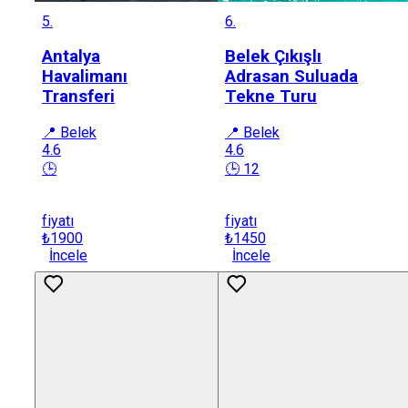
5.
6.
Antalya
Belek Çıkışlı
Havalimanı
Adrasan Suluada
Transferi
Tekne Turu
📍 Belek
📍 Belek
4.6
4.6
🕒
🕒 12
fiyatı
fiyatı
₺1900
₺1450
İncele
İncele