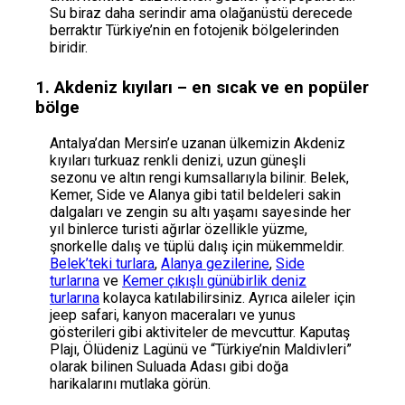
Su biraz daha serindir ama olağanüstü derecede
berraktır Türkiye’nin en fotojenik bölgelerinden
biridir.
1. Akdeniz kıyıları – en sıcak ve en popüler
bölge
Antalya’dan Mersin’e uzanan ülkemizin Akdeniz
kıyıları turkuaz renkli denizi, uzun güneşli
sezonu ve altın rengi kumsallarıyla bilinir. Belek,
Kemer, Side ve Alanya gibi tatil beldeleri sakin
dalgaları ve zengin su altı yaşamı sayesinde her
yıl binlerce turisti ağırlar özellikle yüzme,
şnorkelle dalış ve tüplü dalış için mükemmeldir.
Belek’teki turlara
,
Alanya gezilerine
,
Side
turlarına
ve
Kemer çıkışlı günübirlik deniz
turlarına
kolayca katılabilirsiniz. Ayrıca aileler için
jeep safari, kanyon maceraları ve yunus
gösterileri gibi aktiviteler de mevcuttur. Kaputaş
Plajı, Ölüdeniz Lagünü ve “Türkiye’nin Maldivleri”
olarak bilinen Suluada Adası gibi doğa
harikalarını mutlaka görün.