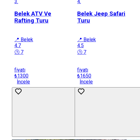
3.
4.
Belek ATV Ve
Belek Jeep Safari
Rafting Turu
Turu
📍 Belek
📍 Belek
4.7
4.5
🕒 7
🕒 7
fiyatı
fiyatı
₺1300
₺1650
İncele
İncele