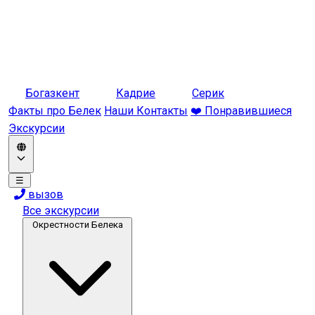
Богазкент
Кадрие
Серик
Факты про Белек
Наши Контакты
❤️ Понравившиеся
Экскурсии
☰
вызов
Все экскурсии
Окрестности Белека