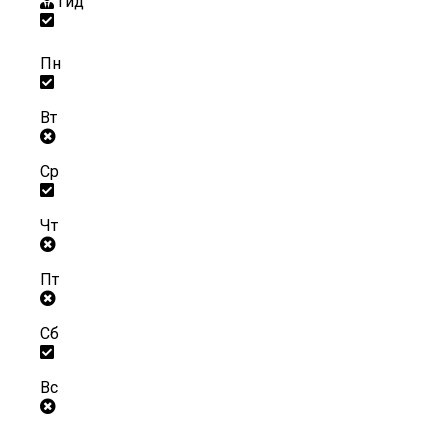
Гид
Пн
Вт
Ср
Чт
Пт
Сб
Вс