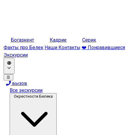
Богазкент
Кадрие
Серик
Факты про Белек
Наши Контакты
❤️ Понравившиеся
Экскурсии
☰
вызов
Все экскурсии
Окрестности Белека