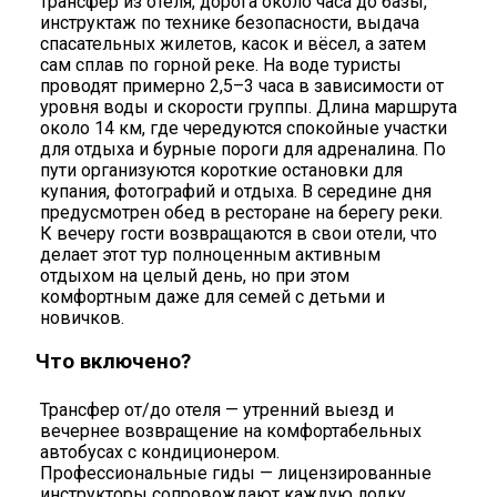
трансфер из отеля, дорога около часа до базы,
инструктаж по технике безопасности, выдача
спасательных жилетов, касок и вёсел, а затем
сам сплав по горной реке. На воде туристы
проводят примерно 2,5–3 часа в зависимости от
уровня воды и скорости группы. Длина маршрута
около 14 км, где чередуются спокойные участки
для отдыха и бурные пороги для адреналина. По
пути организуются короткие остановки для
купания, фотографий и отдыха. В середине дня
предусмотрен обед в ресторане на берегу реки.
К вечеру гости возвращаются в свои отели, что
делает этот тур полноценным активным
отдыхом на целый день, но при этом
комфортным даже для семей с детьми и
новичков.
Что включено?
Трансфер от/до отеля — утренний выезд и
вечернее возвращение на комфортабельных
автобусах с кондиционером.
Профессиональные гиды — лицензированные
инструкторы сопровождают каждую лодку,