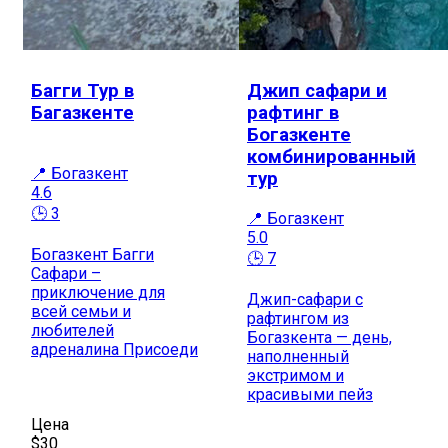
Багги Тур в
Джип сафари и
Багазкенте
рафтинг в
Богазкенте
комбинированный
📍 Богазкент
тур
4.6
🕒 3
📍 Богазкент
5.0
Богазкент Багги
🕒 7
Сафари –
приключение для
Джип-сафари с
всей семьи и
рафтингом из
любителей
Богазкента — день,
адреналина Присоеди
наполненный
экстримом и
красивыми пейз
Цена
$30