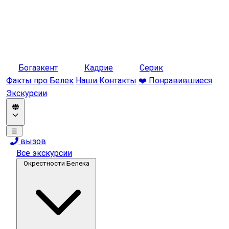
Богазкент
Кадрие
Серик
Факты про Белек
Наши Контакты
❤️ Понравившиеся
Экскурсии
☰
вызов
Все экскурсии
Окрестности Белека