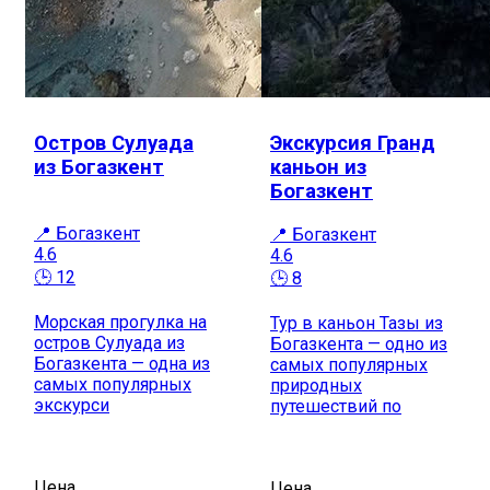
Остров Сулуада
Экскурсия Гранд
из Богазкент
каньон из
Богазкент
📍 Богазкент
📍 Богазкент
4.6
4.6
🕒 12
🕒 8
Морская прогулка на
Тур в каньон Тазы из
остров Сулуада из
Богазкента — одно из
Богазкента — одна из
самых популярных
самых популярных
природных
экскурси
путешествий по
Цена
Цена