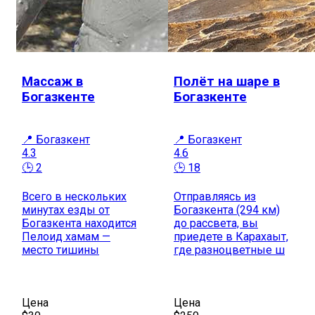
Массаж в
Полёт на шаре в
Богазкенте
Богазкенте
📍 Богазкент
📍 Богазкент
4.3
4.6
🕒 2
🕒 18
Всего в нескольких
Отправляясь из
минутах езды от
Богазкента (294 км)
Богазкента находится
до рассвета, вы
Пелоид хамам —
приедете в Карахаыт,
место тишины
где разноцветные ш
Цена
Цена