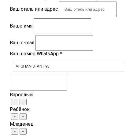
Ваш отель или адрес
Ваше имя
Ваш e-mail
Ваш номер WhatsApp
*
AFGHANISTAN +93
Взрослый
−
+
Ребёнок
−
+
Младенец
−
+