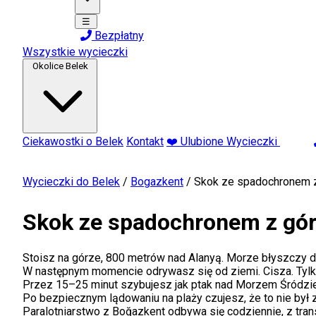
☰
Bezpłatny
Wszystkie wycieczki
Okolice Belek
Ciekawostki o Belek
Kontakt
❤️ Ulubione Wycieczki
Wycieczki do Belek
/
Bogazkent
/
Skok ze spadochronem 
Skok ze spadochronem z gór
Stoisz na górze, 800 metrów nad Alanyą. Morze błyszczy da
W następnym momencie odrywasz się od ziemi. Cisza. Tylko
Przez 15–25 minut szybujesz jak ptak nad Morzem Śródzie
Po bezpiecznym lądowaniu na plaży czujesz, że to nie był 
Paralotniarstwo z Boğazkent odbywa się codziennie, z tra