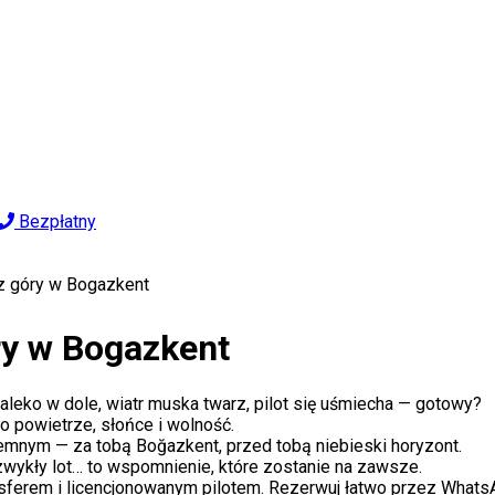
Bezpłatny
z góry w Bogazkent
y w Bogazkent
leko w dole, wiatr muska twarz, pilot się uśmiecha — gotowy?
 powietrze, słońce i wolność.
mnym — za tobą Boğazkent, przed tobą niebieski horyzont.
zwykły lot… to wspomnienie, które zostanie na zawsze.
nsferem i licencjonowanym pilotem. Rezerwuj łatwo przez WhatsA