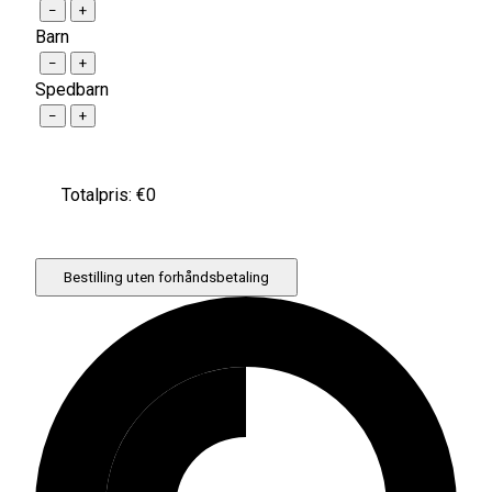
−
+
Barn
−
+
Spedbarn
−
+
Totalpris: €
0
Bestilling uten forhåndsbetaling