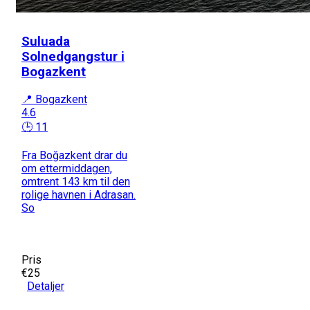
Suluada
Solnedgangstur i
Bogazkent
📍 Bogazkent
4.6
🕒 11
Fra Boğazkent drar du
om ettermiddagen,
omtrent 143 km til den
rolige havnen i Adrasan.
So
Pris
€25
Detaljer