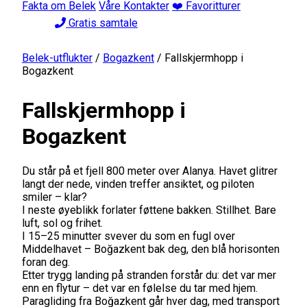
Fakta om Belek
Våre Kontakter
❤️ Favoritturer
Gratis samtale
Belek-utflukter
/
Bogazkent
/
Fallskjermhopp i
Bogazkent
Fallskjermhopp i
Bogazkent
Du står på et fjell 800 meter over Alanya. Havet glitrer
langt der nede, vinden treffer ansiktet, og piloten
smiler – klar?
I neste øyeblikk forlater føttene bakken. Stillhet. Bare
luft, sol og frihet.
I 15–25 minutter svever du som en fugl over
Middelhavet – Boğazkent bak deg, den blå horisonten
foran deg.
Etter trygg landing på stranden forstår du: det var mer
enn en flytur – det var en følelse du tar med hjem.
Paragliding fra Boğazkent går hver dag, med transport