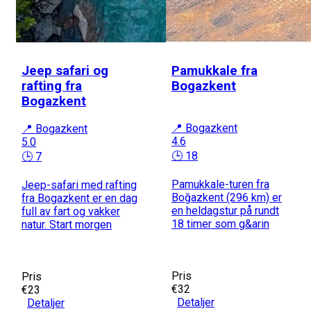
Jeep safari og
Pamukkale fra
rafting fra
Bogazkent
Bogazkent
📍 Bogazkent
📍 Bogazkent
4.6
5.0
🕒 18
🕒 7
Pamukkale-turen fra
Jeep-safari med rafting
Boğazkent (296 km) er
fra Bogazkent er en dag
en heldagstur på rundt
full av fart og vakker
18 timer som g&arin
natur. Start morgen
Pris
Pris
€32
€23
Detaljer
Detaljer