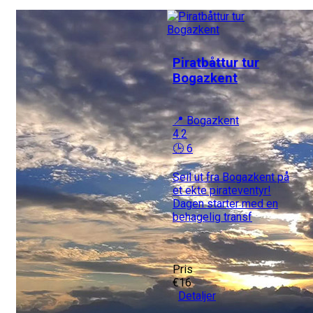
Piratbåttur tur
Bogazkent
📍 Bogazkent
4.2
🕒 6
Seil ut fra Bogazkent på
et ekte pirateventyr!
Dagen starter med en
behagelig transf
Pris
€16
Detaljer