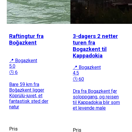
Raftingtur fra
3-dagers 2 netter
Boğazkent
turen fra
Bogazkent til
Kappadokia
📍 Bogazkent
5.0
📍 Bogazkent
🕒 6
4.5
🕒 60
Bare 59 km fra
Boğazkent ligger
Dra fra Bogazkent før
Köprülü-juvet, et
soloppgang, og reisen
fantastisk sted der
til Kappadokia blir som
natur
et levende male
Pris
Pris