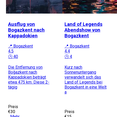
Ausflug von
Land of Legends
Bogazkent nach
Abendshow von
Kappadokien
Bogazkent
📍 Bogazkent
📍 Bogazkent
4.5
4.4
🕒 40
🕒 4
Die Entfernung von
Kurz nach
Boğazkent nach
Sonnenuntergang
Kappadokien beträgt
verwandelt sich das
etwa 475 km. Diese 2-
Land of Legends bei
tägig
Bogazkent in eine Welt
a
Preis
€30
Preis
Mehr
€15