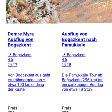
Demre Myra
Ausflug von
Ausflug von
Bogazkent nach
Bogazkent
Pamukkale
📍 Bogazkent
📍 Bogazkent
4.5
4.6
🕒 17
🕒 18
Von Boğazkent aus geht
Die Pamukkale-Tour ab
es frühmorgens los –
Boğazkent (296 km) ist
etwa 190 km entlang
ein ganztägiger Ausflug
der Küste
von etwa 18 Stun
Preis
Preis