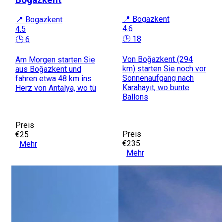
Bogazkent
📍 Bogazkent
📍 Bogazkent
4.6
4.5
🕒 18
🕒 6
Von Boğazkent (294
Am Morgen starten Sie
km) starten Sie noch vor
aus Boğazkent und
Sonnenaufgang nach
fahren etwa 48 km ins
Karahayıt, wo bunte
Herz von Antalya, wo tü
Ballons
Preis
Preis
€25
€235
Mehr
Mehr