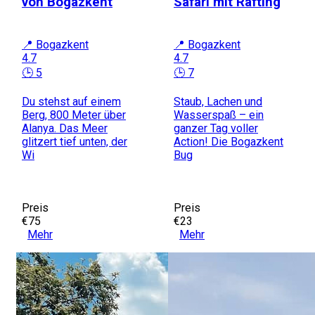
von Bogazkent
Safari mit Rafting
📍 Bogazkent
📍 Bogazkent
4.7
4.7
🕒 5
🕒 7
Du stehst auf einem
Staub, Lachen und
Berg, 800 Meter über
Wasserspaß – ein
Alanya. Das Meer
ganzer Tag voller
glitzert tief unten, der
Action! Die Bogazkent
Wi
Bug
Preis
Preis
€75
€23
Mehr
Mehr